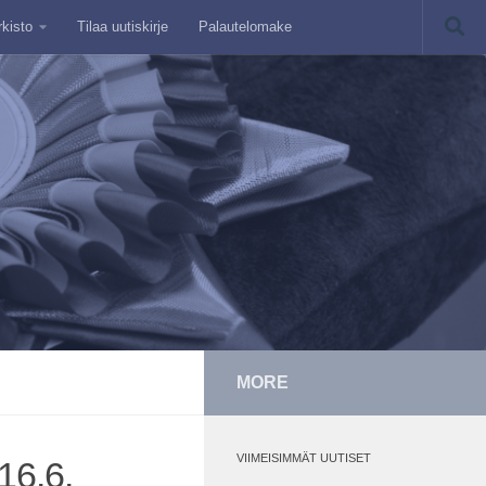
rkisto
Tilaa uutiskirje
Palautelomake
MORE
VIIMEISIMMÄT UUTISET
16.6.