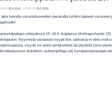
LISHED
25.5.2019
· UPDATED
25.5.2019
aika kaivella varustehuoneiden perukoilta turhiksi jääneet varusteet 
ppikselle!
sastuskilpailujen yhteydessä 15.-16.6. Anjalassa (Ankkapurhantie 23) 
kirpputori. Myynnistä vastaavat myyjät itse, paikoista ei oteta maksua
säänsuojassa, myydä voi auton peräkontista tai pöydistä (oma pöytä
 ilmoittautumiset etukäteen: puheenjohtaja (at) kymijoenratsastajat.net