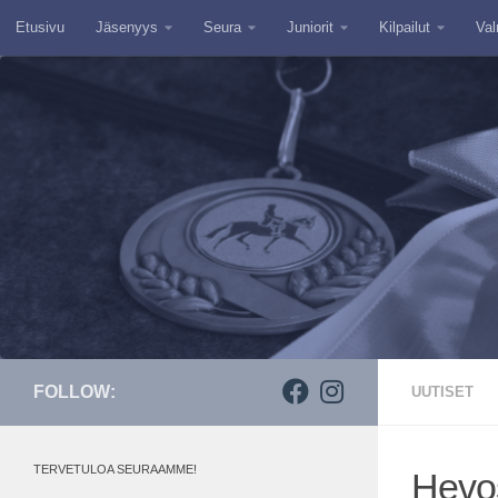
Etusivu
Jäsenyys
Seura
Juniorit
Kilpailut
Val
Skip to content
FOLLOW:
UUTISET
TERVETULOA SEURAAMME!
Hevos