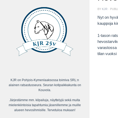
BY
KJR
· PUB
Nyt on hyvä 
kauppoja kir
1-tason rat
hevostarvike
varastossa 
tilan vuoksi
KJR on Pohjois-Kymenlaaksossa toimiva SRL:n
alainen ratsastusseura. Seuran kotipaikkakunta on
Kouvola.
Järjestämme mm. kilpailuja, näyttelyjä sekä muita
mielenkiintoisia tapahtumia jäsenillemme ja muille
alueen hevosihmisille. Tervetuloa mukaan!