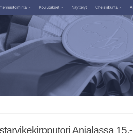
mennustoiminta
Koulutukset
Näyttelyt
Oheisliikunta
A
tarvikekirpputori Anjalassa 15.-