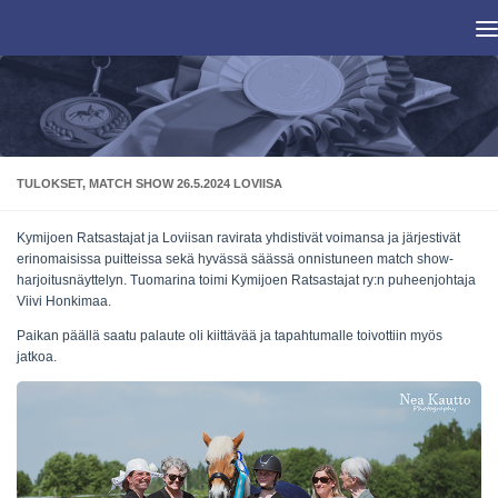
Skip to content
TULOKSET, MATCH SHOW 26.5.2024 LOVIISA
Kymijoen Ratsastajat ja Loviisan ravirata yhdistivät voimansa ja järjestivät
erinomaisissa puitteissa sekä hyvässä säässä onnistuneen match show-
harjoitusnäyttelyn. Tuomarina toimi Kymijoen Ratsastajat ry:n puheenjohtaja
Viivi Honkimaa.
Paikan päällä saatu palaute oli kiittävää ja tapahtumalle toivottiin myös
jatkoa.