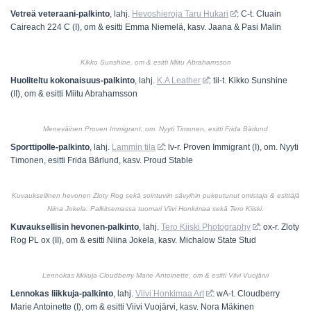
Vetreä veteraani-palkinto
, lahj.
Hevoshieroja Taru Hukari
: C-t. Cluain
Caireach 224 C (I), om & esitti Emma Niemelä, kasv. Jaana & Pasi Malin
Kikko Sunshine, om & esitti Miitu Abrahamsson
Huoliteltu kokonaisuus-palkinto
, lahj.
K.A Leather
: til-t. Kikko Sunshine
(II), om & esitti Miitu Abrahamsson
Meneväinen Proven Immigrant, om. Nyyti Timonen, esitti Frida Bärlund
Sporttipolle-palkinto
, lahj.
Lammin tila
: lv-r. Proven Immigrant (I), om. Nyyti
Timonen, esitti Frida Bärlund, kasv. Proud Stable
Kuvauksellinen hevonen Zloty Rog sekä sointuviin sävyihin pukeutunut omistaja & esittäjä
Niina Jokela. Palkitsemassa tuomari Viivi Honkimaa sekä Tero Kiiski.
Kuvauksellisin hevonen-palkinto
, lahj.
Tero Kiiski Photography
: ox-r. Zloty
Rog PL ox (II), om & esitti Niina Jokela, kasv. Michalow State Stud
Lennokas liikkuja Cloudberry Marie Antoinette, om & esitti Viivi Vuojärvi
Lennokas liikkuja-palkinto
, lahj.
Viivi Honkimaa Art
: wA-t. Cloudberry
Marie Antoinette (I), om & esitti Viivi Vuojärvi, kasv. Nora Mäkinen