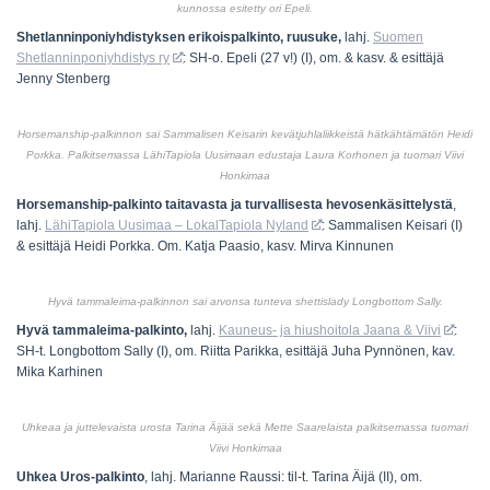
kunnossa esitetty ori Epeli.
Shetlanninponiyhdistyksen erikoispalkinto, ruusuke,
lahj.
Suomen
Shetlanninponiyhdistys ry
: SH-o. Epeli (27 v!) (I), om. & kasv. & esittäjä
Jenny Stenberg
Horsemanship-palkinnon sai Sammalisen Keisarin kevätjuhlaliikkeistä hätkähtämätön Heidi
Porkka. Palkitsemassa LähiTapiola Uusimaan edustaja Laura Korhonen ja tuomari Viivi
Honkimaa
Horsemanship-palkinto taitavasta ja turvallisesta hevosenkäsittelystä
,
lahj.
LähiTapiola Uusimaa – LokalTapiola Nyland
: Sammalisen Keisari (I)
& esittäjä Heidi Porkka. Om. Katja Paasio, kasv. Mirva Kinnunen
Hyvä tammaleima-palkinnon sai arvonsa tunteva shettislady Longbottom Sally.
Hyvä tammaleima-palkinto,
lahj.
Kauneus- ja hiushoitola Jaana & Viivi
:
SH-t. Longbottom Sally (I), om. Riitta Parikka, esittäjä Juha Pynnönen, kav.
Mika Karhinen
Uhkeaa ja juttelevaista urosta Tarina Äijää sekä Mette Saarelaista palkitsemassa tuomari
Viivi Honkimaa
Uhkea Uros-palkinto
, lahj. Marianne Raussi: til-t. Tarina Äijä (II), om.