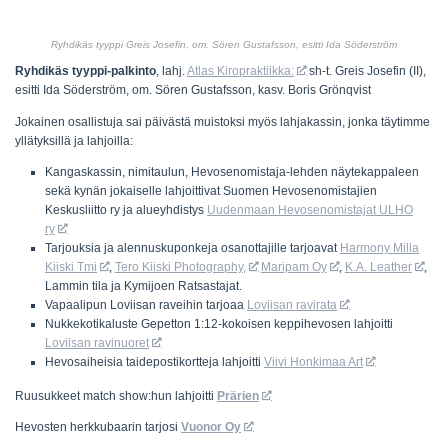
Ryhdikäs tyyppi Greis Josefin, om. Sören Gustafsson, esitti Ida Söderström
Ryhdikäs tyyppi-palkinto
, lahj.
Atlas Kiropraktiikka:
sh-t. Greis Josefin (II),
esitti Ida Söderström, om. Sören Gustafsson, kasv. Boris Grönqvist
Jokainen osallistuja sai päivästä muistoksi myös lahjakassin, jonka täytimme
yllätyksillä ja lahjoilla:
Kangaskassin, nimitaulun, Hevosenomistaja-lehden näytekappaleen
sekä kynän jokaiselle lahjoittivat Suomen Hevosenomistajien
Keskusliitto ry ja alueyhdistys
Uudenmaan Hevosenomistajat ULHO
ry
Tarjouksia ja alennuskuponkeja osanottajille tarjoavat
Harmony Milla
Kiiski Tmi
,
Tero Kiiski Photography,
Maripam Oy
,
K.A. Leather
,
Lammin tila ja Kymijoen Ratsastajat.
Vapaalipun Loviisan raveihin tarjoaa
Loviisan ravirata
Nukkekotikaluste Gepetton 1:12-kokoisen keppihevosen lahjoitti
Loviisan ravinuoret
Hevosaiheisia taidepostikortteja lahjoitti
Viivi Honkimaa Art
Ruusukkeet match show:hun lahjoitti
Prärien
Hevosten herkkubaarin tarjosi
Vuonor Oy