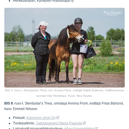
Herkkuämpäri, Kymijoen Ratsastajat ry
BIS 2, russ-t. Stenbydal’s Thea, om. Annina From, esittäjä Adele Kalenius. Palkitsemassa
tuomari Viivi Honkimaa. Kuva: Nea Kautto.
BIS II
: russ-t. Stenbydal’s Thea, omistaja Annina From, esittäjä Frida Bärlund,
kasv. Emmeli Nilsson
Pokaali,
Karvonen.shop Oy
Tuotepalkinto,
Satulapalvelut Maria Paavola
Lahjakortti kiropraktiikkahoitoon,
Atlas Kiropraktiikka