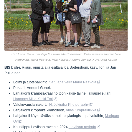
BIS 1 sh-r. Riijuri, omistaja & esittäjä Ida Söderström. Palkitsemassa tuomari Viivi
Honkimaa, Maria Paavola, Milla Kiiski ja Annemi Genetz. Kuva: Nea Kautto
BIS I:
sh-r. Riijuri, omistaja ja esittäjä Ida Söderström, kasv. Toni ja Jari
Pulliainen.
Loimi ja tuotepalkinto,
Satulapalvelut Maria Paavola
Pokaali, Annemi Genetz
Lahjakortti kraniosakraalihoitoon kaksi- tai nelijalkaiselle, lahj.
Harmony Milla Kiiski Tmi
Valokuvauslahjakortti,
H. Jokipiha Photography
Lahjakortti kiropraktiikkahoitoon,
Atlas Kiropraktiikka
Lahjakortti käytettäväksi urheilupsykologisiin palveluihin,
Maripam
Oy
Kausilippu Loviisan raveihin 2024,
Loviisan ravirata