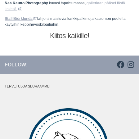
Nea Kautto Photography
kuvasi tapahtumassa,
galleriaan pääset tästä
linkistä.
Stall Björklunda
lahjoitti maistuvia karkkipalkintoja katsomon puolella
käytyihin keppihevoskilpailuihin.
Kiitos kaikille!
FOLLOW:
TERVETULOA SEURAAMME!