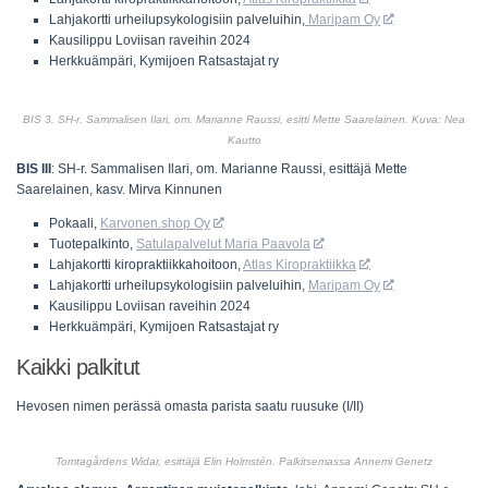
Lahjakortti urheilupsykologisiin palveluihin,
Maripam Oy
Kausilippu Loviisan raveihin 2024
Herkkuämpäri, Kymijoen Ratsastajat ry
BIS 3, SH-r. Sammalisen Ilari, om. Marianne Raussi, esitti Mette Saarelainen. Kuva: Nea
Kautto
BIS III
: SH-r. Sammalisen Ilari, om. Marianne Raussi, esittäjä Mette
Saarelainen, kasv. Mirva Kinnunen
Pokaali,
Karvonen.shop Oy
Tuotepalkinto,
Satulapalvelut Maria Paavola
Lahjakortti kiropraktiikkahoitoon,
Atlas Kiropraktiikka
Lahjakortti urheilupsykologisiin palveluihin,
Maripam Oy
Kausilippu Loviisan raveihin 2024
Herkkuämpäri, Kymijoen Ratsastajat ry
Kaikki palkitut
Hevosen nimen perässä omasta parista saatu ruusuke (I/II)
Tomtagårdens Widar, esittäjä Elin Holmstén. Palkitsemassa Annemi Genetz