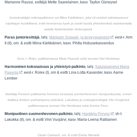
Marianne Raussi, esittäjä Mette Saarelainen, kasv. Tayfun Güneysel
Junioriesittäjän erikoispalkinnon sai Miina Kärkkäinen, joka oli selvästi valmistautunut
näyttelyyn huolellisesti, esitti hevosensa hyvin ja osoitti hyvää yhteishenkeä mainitsemalla
radalta löytämästään irtokengästä.
Paras junioriesittäjä
, lahj.
Maripam Sosiaali- ja terveyspalvelut
: eest-r. Arm
II (II), om. & esitti Miina Kärkkäinen, kasv. Pihtla Hobusekasvandus
Eest.-r. Rolex, palkitsemassa Maria Paavola sekä tuomari Viivi Honkimaa
Harmoninen kokonaisuus ja yhteistyö-palkinto
, lahj.
Satulapalvelut Maria
Paavola
: eest-r. Rolex (I), om & esitti Lina-Lotta Kavander, kasv. Aarne
Lember
Hankkija Porvoon palkitsema hevonen kuvastaa suomenhevosen monipuolisuutta, ennen
kaikkea ihmisen parhaimpana ystävänä. Lakukkaa ja omistaja/esittäjää Viivi Vuojärveä
palkitsemassa tuomari Viivi Honkimaa sekä Annina From.
Monipuolinen suomenhevonen-palkinto
, lahj.
Hankkija Porvoo
: sh-t.
Lakukka (II), om. & esitti Viivi Vuojärvi, kasv. Maria-Leena Ratilainen
Cluain Caireach, om. & esitti Emma Niemelä