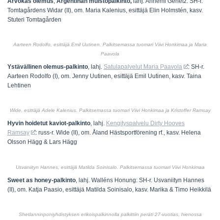
Arvokas olemus
,
Argentinan muistopalkinto,
lahj. Annemi Genetz: SH-r.
Tomtagårdens Widar (II), om. Maria Kalenius, esittäjä Elin Holmstén, kasv.
Stuteri Tomtagården
Aarteen Rodolfo, esittäjä Emil Uutinen. Palkitsemassa tuomari Viivi Honkimaa ja Maria
Paavola
Ystävällinen olemus-palkinto
,
lahj.
Satulapalvelut Maria Paavola
: SH-r.
Aarteen Rodolfo (I), om. Jenny Uutinen, esittäjä Emil Uutinen, kasv. Taina
Lehtinen
Wide, esittäjä Adele Kalenius. Palkitsemassa tuomari Viivi Honkimaa ja Kristoffer Ramsay
Hyvin hoidetut kaviot-palkinto
,
lahj.
Kengityspalvelu Dirty Hooves
Ramsay
: russ-r. Wide (II), om. Åland Hästsportförening rf., kasv. Helena
Olsson Hägg & Lars Hägg
Usvaniityn Hannes, esittäjä Matilda Soinisalo. Palkitsemassa tuomari Viivi Honkimaa
Sweet as honey-palkinto
, lahj. Walléns Honung: SH-r. Usvaniityn Hannes
(II), om. Katja Paasio, esittäjä Matilda Soinisalo, kasv. Marika & Timo Heikkilä
Shetlanninponiyhdistyksen erikoispalkinnolla palkittiin peräti 27-vuotias, hienossa