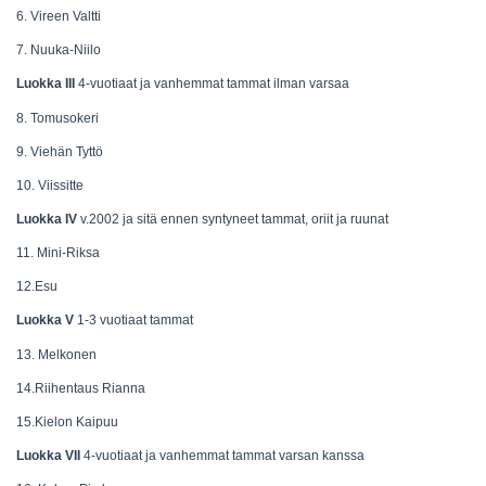
6. Vireen Valtti
7. Nuuka-Niilo
Luokka III
4-vuotiaat ja vanhemmat tammat ilman varsaa
8. Tomusokeri
9. Viehän Tyttö
10. Viissitte
Luokka IV
v.2002 ja sitä ennen syntyneet tammat, oriit ja ruunat
11. Mini-Riksa
12.Esu
Luokka V
1-3 vuotiaat tammat
13. Melkonen
14.Riihentaus Rianna
15.Kielon Kaipuu
Luokka VII
4-vuotiaat ja vanhemmat tammat varsan kanssa