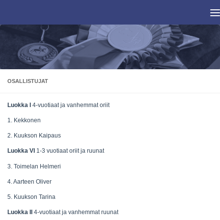
Skip to content
OSALLISTUJAT
Luokka I
4-vuotiaat ja vanhemmat oriit
1. Kekkonen
2. Kuukson Kaipaus
Luokka VI
1-3 vuotiaat oriit ja ruunat
3. Toimelan Helmeri
4. Aarteen Oliver
5. Kuukson Tarina
Luokka II
4-vuotiaat ja vanhemmat ruunat