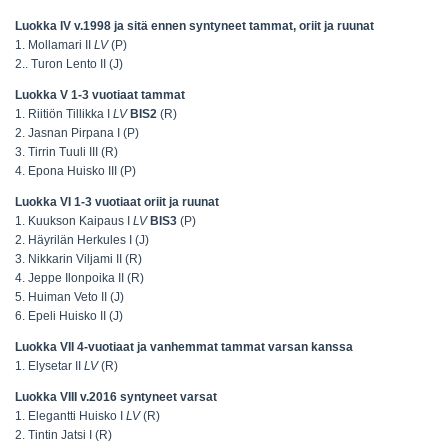
Luokka IV v.1998 ja sitä ennen syntyneet tammat, oriit ja ruunat
1. Mollamari II
LV
(P)
2.. Turon Lento II (J)
Luokka V 1-3 vuotiaat tammat
1. Riitiön Tillikka I
LV
BIS2
(R)
2. Jasnan Pirpana I (P)
3. Tirrin Tuuli III (R)
4. Epona Huisko III (P)
Luokka VI 1-3 vuotiaat oriit ja ruunat
1. Kuukson Kaipaus I
LV
BIS3
(P)
2. Häyrilän Herkules I (J)
3. Nikkarin Viljami II (R)
4. Jeppe Ilonpoika II (R)
5. Huiman Veto II (J)
6. Epeli Huisko II (J)
Luokka VII 4-vuotiaat ja vanhemmat tammat varsan kanssa
1. Elysetar II
LV
(R)
Luokka VIII v.2016 syntyneet varsat
1. Elegantti Huisko I
LV
(R)
2. Tintin Jatsi I (R)