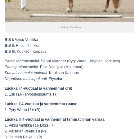
t. Viksu Veitikka
BIS I:
Viksu Veitikka
BIS II:
Riitiön Tillikka
BIS III:
Kuukson Kaipaus
Paras senioriesittäjä:
Senni Vilander (Pyry Waan, Häyrilän Herkules)
Paras junioriesittäjä:
Elsa Jalasjoki (Mollamari)
Sumiaisen muistopokaali:
Kuukson Kaipaus
Nöppösen muistopokaali:
Elysetar
Luokka I 4-vuotiaat ja vanhemmat oriit
1. Esu I
LV
(arvostelusuunta T)
Luokka II 4-vuotiaat ja vanhemmat ruunat
1. Pyry Waan I
LV
(R)
Luokka III 4-vuotiaat ja vanhemmat tammat ilman varsaa
1. Viksu Veitikka I
LV
BIS1
(R)
2. Väisälän Veenus II (P)
3. Helmen Palke III (P)