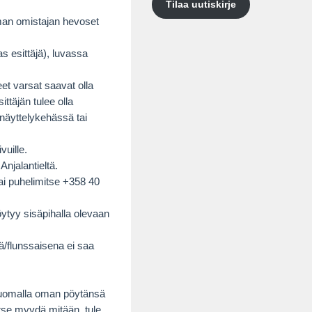
Tilaa uutiskirje
aman omistajan hevoset
as esittäjä), luvassa
eet varsat saavat olla
ttäjän tulee olla
näyttelykehässä tai
vuille.
njalantieltä.
i puhelimitse +358 40
öytyy sisäpihalla olevaan
nä/flunssaisena ei saa
a tuomalla oman pöytänsä
itse myydä mitään, tule