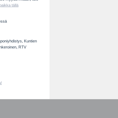
paikka tällä
essä
nponiyhdistys, Kuntien
 Inkeroinen, RTV
a!