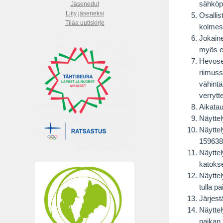
sähköpo
Jäsenedut
Liity jäseneksi
Osallis
Tilaa uutiskirje
kolmest
Jokaine
myös er
Hevoset
riimuss
vähintä
verrytte
Aikatau
Näyttel
Näytte
159638
Näyttel
katokse
Näyttel
tulla p
Järjest
Näyttel
paikan 