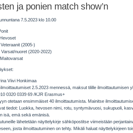
ten ja ponien match show’n
unnuntana 7.5.2023 klo 10.00
onit
Hevoset
Veteraanit (2005-)
Varsat/nuoret (2020-2022)
aitovarsat
äykset:
ina Viivi Honkimaa
 ilmoittautumiset 2.5.2023 mennessä, maksut tilille ilmoittautumisen 
010 0320 0339 69 /KJR Erasmus+
yyn otetaan ensimmäiset 40 ilmoittautumista. Mainitse ilmoittautumi
at tiedot: Luokka, hevosen nimi, rotu, syntymävuosi, sukupuoli, kasvat
n isä, emä sekä emänisä.
autuneille lähetetään näyttelykirje sähköpostitse viimeistään perjantain
eseen, josta ilmoittautuminen on tehty. Mikäli haluat näyttelykirjeen to