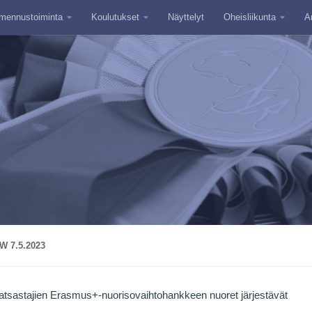
mennustoiminta
Koulutukset
Näyttelyt
Oheisliikunta
A
 7.5.2023
tsastajien Erasmus+-nuorisovaihtohankkeen nuoret järjestävät