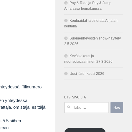
Pay & Ride ja Pay & Jump
Anjalassa heinäkuussa
Kouluaidat ja esterata Anjalan
kentällä
Suomenhevosten show-näyttely
2.5.2026
Kevätkokous ja
nuorisotapaaminen 27.3.2026
Uusi jäsenkausi 2026
yhteydessä. Tilinumero
ETSI SIVUILTA
sen yhteydessä
Haku:
taja, omistaja, esittäjä,
a 5.5 siihen
iseen