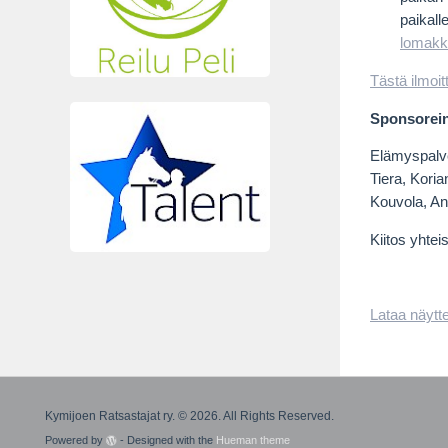
paikall
lomakk
Tästä ilmoi
Sponsorei
Elämyspalve
Tiera, Koria
Kouvola, An
Kiitos yhtei
Lataa näytte
Kymijoen Ratsastajat ry. © 2026. All Rights Reserved.
Powered by
- Designed with the
Hueman theme