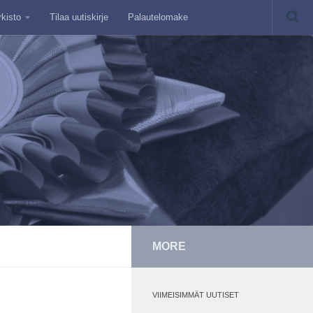
rkisto
Tilaa uutiskirje
Palautelomake
MORE
VIIMEISIMMÄT UUTISET