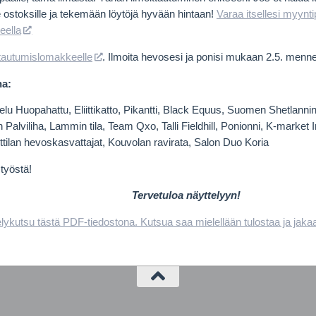
e ostoksille ja tekemään löytöjä hyvään hintaan!
Varaa itsellesi myynti
eella
ttautumislomakkeelle
. Ilmoita hevosesi ja ponisi mukaan 2.5. menn
na:
lu Huopahattu, Eliittikatto, Pikantti, Black Equus, Suomen Shetlanni
n Palviliha, Lammin tila, Team Qxo, Talli Fieldhill, Ponionni, K-market
ttilan hevoskasvattajat, Kouvolan ravirata, Salon Duo Koria
styöstä!
Tervetuloa näyttelyyn!
lykutsu tästä PDF-tiedostona. Kutsua saa mielellään tulostaa ja jaka