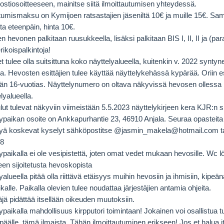
stiosoitteeseen, mainitse siitä ilmoittautumisen yhteydessä.
tumismaksu on Kymijoen ratsastajien jäseniltä 10€ ja muille 15€. S
a eteenpäin, hinta 10€.
n hevonen palkitaan ruusukkeella, lisäksi palkitaan BIS I, II, II ja (par
ikoispalkintoja!
 tulee olla suitsittuna koko näyttelyalueella, kuitenkin v. 2022 syntyn
a. Hevosten esittäjien tulee käyttää näyttelykehässä kypärää. Oriin esi
än 16-vuotias. Näyttelynumero on oltava näkyvissä hevosen ollessa 
lyalueella.
lut tulevat näkyviin viimeistään 5.5.2023 näyttelykirjeen kera KJR:n si
ypaikan osoite on Ankkapurhantie 23, 46910 Anjala. Seuraa opasteita A
lyä koskevat kyselyt sähköpostitse @jasmin_makela@hotmail.com ta
8
ypaikalla ei ole vesipistettä, joten omat vedet mukaan hevosille. Wc l
en sijoitetusta hevoskopista
yalueella pitää olla riittävä etäisyys muihin hevosiin ja ihmisiin, kipeä
aikalle. Paikalla olevien tulee noudattaa järjestäjien antamia ohjeita.
äjä pidättää itsellään oikeuden muutoksiin.
ypaikalla mahdollisuus kirpputori toimintaan! Jokainen voi osallistu
päälle, tämä ilmaista. Tähän ilmoittautuminen erikseen! Jos et halua 