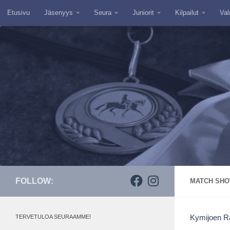
Etusivu
Jäsenyys
Seura
Juniorit
Kilpailut
Val
Skip to content
FOLLOW:
MATCH SHOW
TERVETULOA SEURAAMME!
Kymijoen Ra