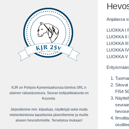
Hevos
Anjalassa s
LUOKKA I P
LUOKKA II 
LUOKKA III 
LUOKKA IV 
LUOKKA V M
Erityismäär
Tuomar
Sitovat
KJR on Pohjois-Kymenlaaksossa toimiva SRL:n
FI54 5
alainen ratsastusseura. Seuran kotipaikkakunta on
Näyttel
Kouvola.
seuraav
Järjestämme mm. kilpailuja, näyttelyjä sekä muita
hevose
mielenkiintoisia tapahtumia jäsenillemme ja muille
Ilmoitt
alueen hevosihmisille. Tervetuloa mukaan!
osoitte