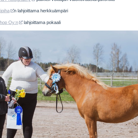
ipiha
n lahjoittama herkkuämpäri
hop Oy:n
lahjoittama pokaali