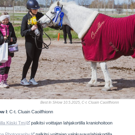
Best In SHow 10.5.2025, C-t. Cluain Caoilfhionn
ow I
: C-t. Cluain Caoilfhionn
la Kiiski Tmi
palkitsi voittajan lahjakortilla kraniohoitoon
iha Photography
palkitsi voittajan valokuvauslahjakortilla