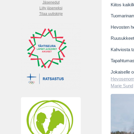
Jäsenedut
Kiitos kaikil
Liity jäseneksi
Tilaa uutiskirje
Tuomarinamm
Hevosten he
Ruusukkeet 
Kahviosta 
Tapahtuma
Jokaiselle o
Hevosenomi
Marie Sund