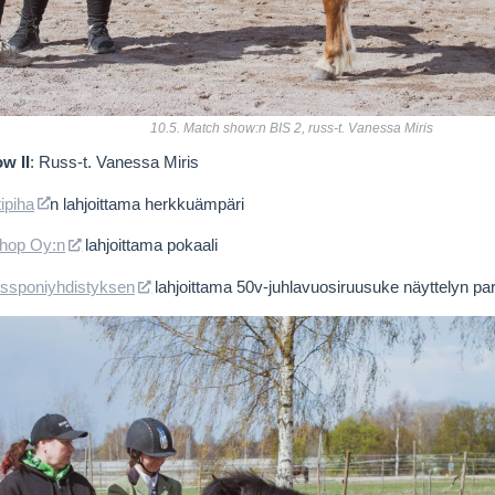
10.5. Match show:n BIS 2, russ-t. Vanessa Miris
w II
: Russ-t. Vanessa Miris
ipiha
n lahjoittama herkkuämpäri
hop Oy:n
lahjoittama pokaali
sponiyhdistyksen
lahjoittama 50v-juhlavuosiruusuke näyttelyn par