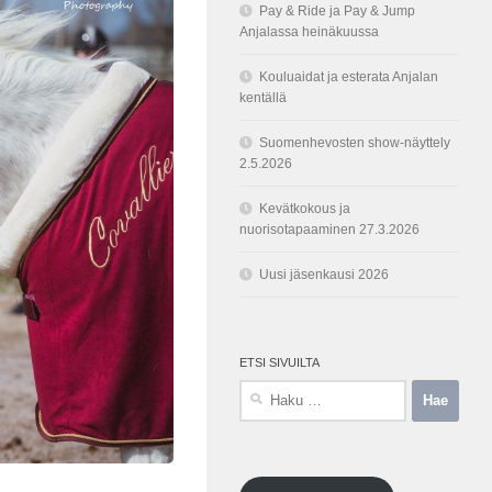
Pay & Ride ja Pay & Jump
Anjalassa heinäkuussa
Kouluaidat ja esterata Anjalan
kentällä
Suomenhevosten show-näyttely
2.5.2026
Kevätkokous ja
nuorisotapaaminen 27.3.2026
Uusi jäsenkausi 2026
ETSI SIVUILTA
Haku: