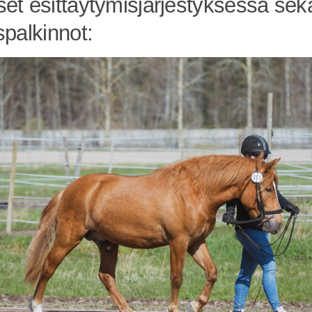
set esittäytymisjärjestyksessä sek
spalkinnot: