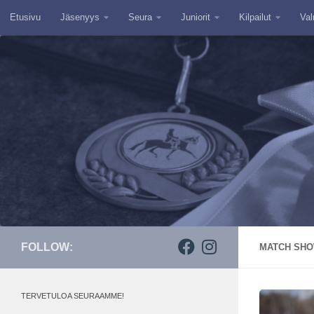
Etusivu
Jäsenyys
Seura
Juniorit
Kilpailut
Val
Skip to content
FOLLOW:
MATCH SHOW
TERVETULOA SEURAAMME!