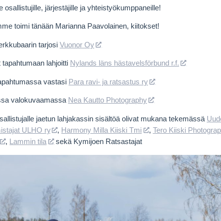
le osallistujille, järjestäjille ja yhteistyökumppaneille!
e toimi tänään Marianna Paavolainen, kiitokset!
rkkubaarin tarjosi
Vuonor Oy
tapahtumaan lahjoitti
Nylands läns hästavelsförbund r.f.
tapahtumassa vastasi
Para ravi- ja ratsastus ry
ssa valokuvaamassa
Nea Kautto Photography
sallistujalle jaetun lahjakassin sisältöä olivat mukana tekemässä
Uud
stajat ULHO ry
,
Harmony Milla Kiiski Tmi
,
Tero Kiiski Photogra
,
Lammin tila
sekä Kymijoen Ratsastajat