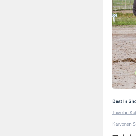
Best In Sho
Toivolan Kot
Karvonen.S