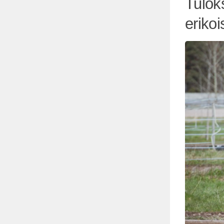
Tulok
erikoi