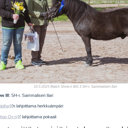
10.5.2025 Match Show:n BIS 3 SH-r. Sammalisen Ilari
w III
: SH-r. Sammalisen Ilari
ipiha
n lahjoittama herkkuämpäri
hop Oy:n
lahjoittama pokaali