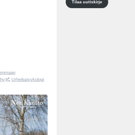
Tilaa uutiskirje
enmaan
phy
,
Urheilupsykologi