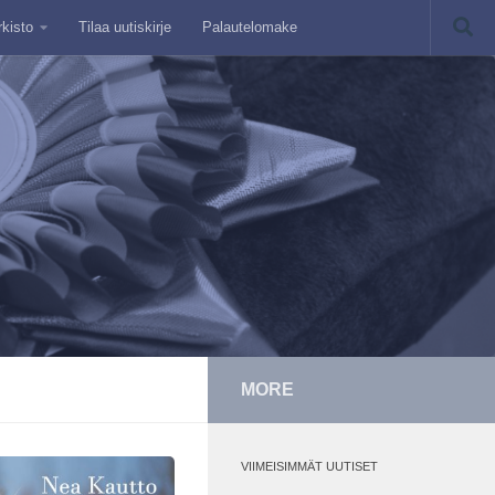
rkisto
Tilaa uutiskirje
Palautelomake
MORE
VIIMEISIMMÄT UUTISET