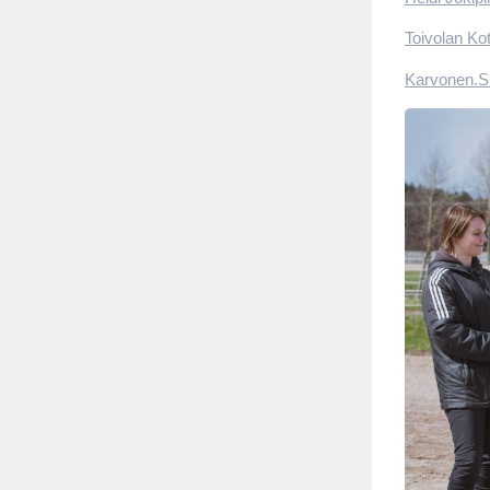
Toivolan Kot
Karvonen.S