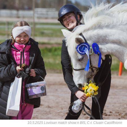
10.5.2025 Loviisan match show:n BIS, C-t. Cluain Caoilfhionn