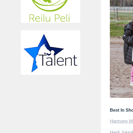
Best In Sh
Harmony Mil
Heidi Jokip