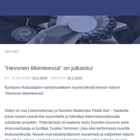
Skip to content
UUTISET
”Hevonen liikenteessä” on julkaistu!
BY
· PUBLISHED
15.2.2018
· UPDATED
20.2.2018
Kymijoen Ratsastajien vaihtohankkeen nuoret tekivät hienon videon
”Hevonen liikenteessä”.
Video on osa Liikenneturvan ja Nuorten Akatemian Päätä itse! – hanketta,
jossa nuoret saavat itse suunnitella ja toteuttaa liikenneturvallisuutta
edistävän projektin. Yhteistyössä oli mukana myös Nuorten Kouvola sekä
elokuvaohjaaja ja tuottaja Tuukka Temonen, joka kävi kertomassa nuorille
elokuvanteosta. Nuoret ovat käsikirjoittaneet, kuvanneet ja editoineet videon