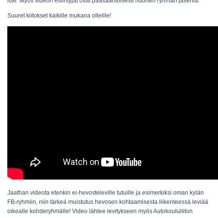
itse. Myös videon esiintyjät ovat pääsääntöisesti nuorten ryhmän jäseniä.
Suuret kiitokset kaikille mukana olleille!
Jaathan videota etenkin ei-hevosteleville tutuille ja esimerkiksi oman kylän
FB-ryhmiin, niin tärkeä muistutus hevosen kohtaamisesta liikenteessä leviää
oikealle kohderyhmälle! Video lähtee levitykseen myös Autokoululiiton