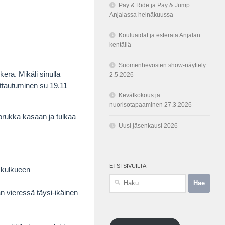
Pay & Ride ja Pay & Jump
Anjalassa heinäkuussa
Kouluaidat ja esterata Anjalan
kentällä
Suomenhevosten show-näyttely
era. Mikäli sinulla
2.5.2026
ittautuminen su 19.11
Kevätkokous ja
nuorisotapaaminen 27.3.2026
orukka kasaan ja tulkaa
Uusi jäsenkausi 2026
ETSI SIVUILTA
 kulkueen
Haku:
ajan vieressä täysi-ikäinen