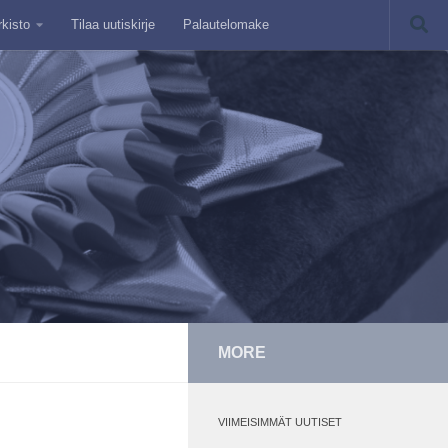
rkisto
Tilaa uutiskirje
Palautelomake
MORE
VIIMEISIMMÄT UUTISET