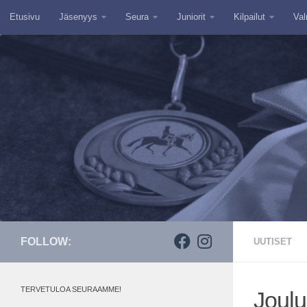
Etusivu
Jäsenyys
Seura
Juniorit
Kilpailut
Val
Skip to content
FOLLOW:
UUTISET
TERVETULOA SEURAAMME!
Joulu