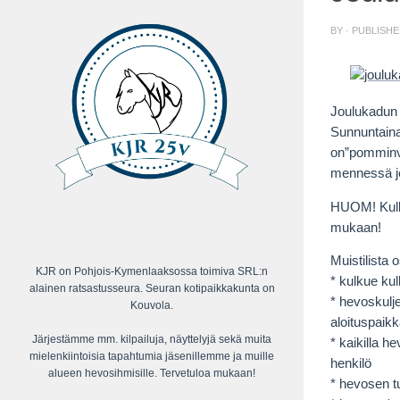
BY
· PUBLISH
Joulukadun a
Sunnuntaina
on”pomminvar
mennessä j
HUOM! Kulku
mukaan!
Muistilista os
KJR on Pohjois-Kymenlaaksossa toimiva SRL:n
* kulkue ku
alainen ratsastusseura. Seuran kotipaikkakunta on
* hevoskulj
Kouvola.
aloituspaik
Järjestämme mm. kilpailuja, näyttelyjä sekä muita
* kaikilla he
mielenkiintoisia tapahtumia jäsenillemme ja muille
henkilö
alueen hevosihmisille. Tervetuloa mukaan!
* hevosen t