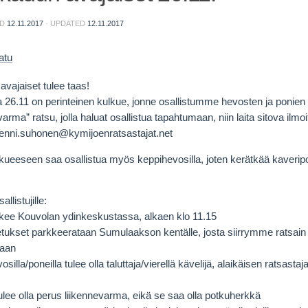
ED
12.11.2017
· UPDATED
12.11.2017
vajaiset tulee taas!
 26.11 on perinteinen kulkue, jonne osallistumme hevosten ja ponien k
ma” ratsu, jolla haluat osallistua tapahtumaan, niin laita sitova ilmo
enni.suhonen@kymijoenratsastajat.net
eeseen saa osallistua myös keppihevosilla, joten kerätkää kaverip
allistujille:
lkee Kouvolan ydinkeskustassa, alkaen klo 11.15
etukset parkkeerataan Sumulaakson kentälle, josta siirrymme ratsain
kaan
vosilla/poneilla tulee olla taluttaja/vierellä kävelijä, alaikäisen ratsast
ulee olla perus liikennevarma, eikä se saa olla potkuherkkä