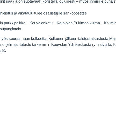
nit saa (ja on suotavaa!) koristella jouluisesti – myös ihmisille punaista
hjeistus ja aikataulu tulee osallistujille sähköpostitse
tarin parkkipaikka – Kouvolankatu – Kouvolan Pukimon kulma – Kivimie
Kaupungintalo
myös seuraamaan kulkuetta. Kulkueen jälkeen talutusratsastusta Mans
a ohjelmaa, tutustu tarkemmin Kouvolan Ydinkeskusta ry:n sivuilla:
K
s
.