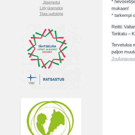
* hevoset/po
Jäsenedut
Liity jäseneksi
mukaan!
Tilaa uutiskirje
* tarkempi o
Reitti: Val
Torikatu – 
Tervetuloa 
paljon muut
Joulunavau