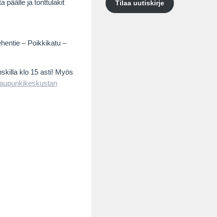
 päälle ja tonttulakit
Tilaa uutiskirje
hentie – Poikkikatu –
killa klo 15 asti! Myös
aupunkikeskustan