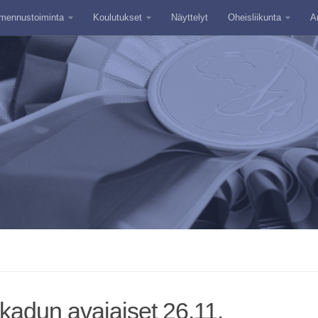
mennustoiminta
Koulutukset
Näyttelyt
Oheisliikunta
A
kadun avajaiset 26.11.