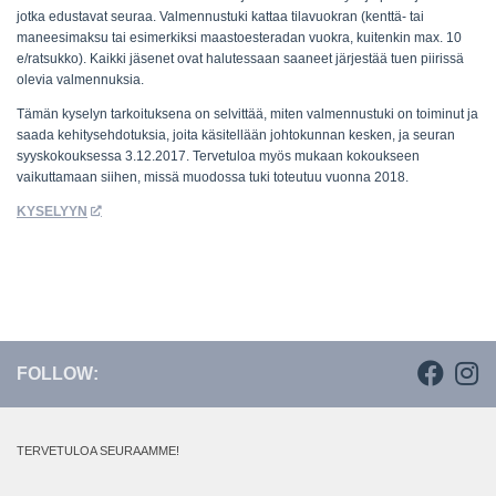
jotka edustavat seuraa. Valmennustuki kattaa tilavuokran (kenttä- tai
maneesimaksu tai esimerkiksi maastoesteradan vuokra, kuitenkin max. 10
e/ratsukko). Kaikki jäsenet ovat halutessaan saaneet järjestää tuen piirissä
olevia valmennuksia.
Tämän kyselyn tarkoituksena on selvittää, miten valmennustuki on toiminut ja
saada kehitysehdotuksia, joita käsitellään johtokunnan kesken, ja seuran
syyskokouksessa 3.12.2017. Tervetuloa myös mukaan kokoukseen
vaikuttamaan siihen, missä muodossa tuki toteutuu vuonna 2018.
KYSELYYN
FOLLOW:
TERVETULOA SEURAAMME!