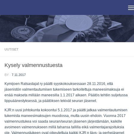
Skip to content
UUTISET
Kysely valmennustuesta
BY
·
7.11.2017
Kymijoen Ratsastajat ry päätti syyskokouksessaan 28.11.2016, että
jäsenistön valmentautumisen tukemiseen tarkoitettuja maneesimaksuja ei
enää makseta millään maneesilla 1.1.2017 alkaen. Päätös tehtiin suljetussa
lippuäänestyksessä, ja päätöksen tekivät seuran jäsenet.
KJR:n uusi johtokunta kokoontui 5.1.2017 ja päätti jatkaa valmentautumisen
tukemista maneesimaksujen muodossa, mutta uusin ehdoin. Vuonna 2017
valmennustukea voi saada seuran/seuran jäsenen järjestämään, kaikille
avoimeen valmennukseen millä tahansa tallilla eikä valmentajarajoituksia
ole. Valmennustukeen ovat oikeutettuja kaikki KJR:n täys- ja perhejäsenet