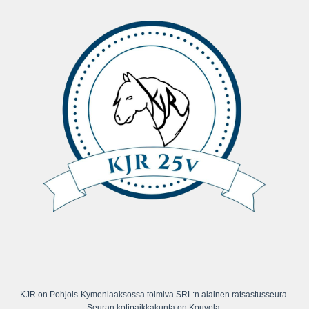
KJR on Pohjois-Kymenlaaksossa toimiva SRL:n alainen ratsastusseura.
Seuran kotipaikkakunta on Kouvola.