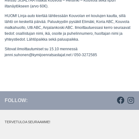
Reissu SISÄLTÄÄ matkat Kouvola – Helsinki – Kouvola sekä lipun
iltanäytökseen (arvo 60€).
HUOM! Linja-auto kiertää lähtiessään Kouvolan eri koulujen kautta, sillä
lähtö on keskellä päivää. Paluukyydin pysäkit Elimäki, Koria ABC, Kouvola
matkahuolto, Utti ABC, Anjalankoski ABC. Ilmoittautuessasi kerro seuraavat
tiedot: osallistujan nimi, ikä, osoite ja puhelinnumero, huoltajan nimi ja
yhteystiedot. Lähtöpaikka sekä paluupaikka.
Sitovat ilmoittautumiset su 15.10 mennessä
jenni.suhonen@kymijoenratsastajat.net / 050-3272585
FOLLOW:
TERVETULOA SEURAAMME!