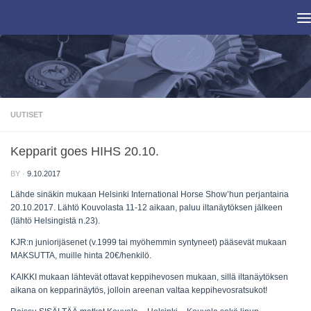
Skip to content
UUTISET
Kepparit goes HIHS 20.10.
BY
·
9.10.2017
Lähde sinäkin mukaan Helsinki International Horse Show’hun perjantaina
20.10.2017. Lähtö Kouvolasta 11-12 aikaan, paluu iltanäytöksen jälkeen
(lähtö Helsingistä n.23).
KJR:n juniorijäsenet (v.1999 tai myöhemmin syntyneet) pääsevät mukaan
MAKSUTTA, muille hinta 20€/henkilö.
KAIKKI mukaan lähtevät ottavat keppihevosen mukaan, sillä iltanäytöksen
aikana on kepparinäytös, jolloin areenan valtaa keppihevosratsukot!