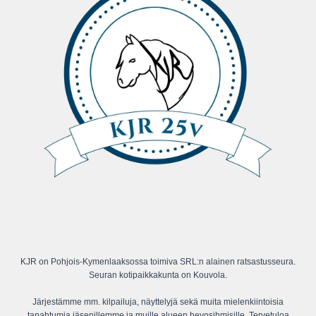
KJR on Pohjois-Kymenlaaksossa toimiva SRL:n alainen ratsastusseura.
Seuran kotipaikkakunta on Kouvola.
Järjestämme mm. kilpailuja, näyttelyjä sekä muita mielenkiintoisia
tapahtumia jäsenillemme ja muille alueen hevosihmisille. Tervetuloa