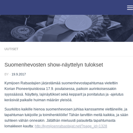
Skip to content
UUTISET
Suomenhevosten show-näyttelyn tulokset
BY
·
19.9.2017
Kymijoen Ratsastajien järjestämää suomenhevostapahtumaa vietettiin
Korian Pioneeripuistossa 17.9. poutaisessa, paikoin aurinkoisessakin
syyssäässä. Näyttely, lajinäytökset sekä kepparit ja ponitalutus ja -ajelutus
keräsivät paikalle huiman määrän yleisöä.
Suurkiitos kaikille hienoa suomenhevosen juhlaa kanssamme viettäneille, ja
tapahtuman tukijoille ja toimihenkilöille! Tähän tarvittiin meitä kaikkia, ja sään
suhteen vähän onneakin. Jätäthän mieluusti palautetta tapahtumasta
lomakkeen kautta:
http://kymijoenratsastajat.net/?page_id=1328