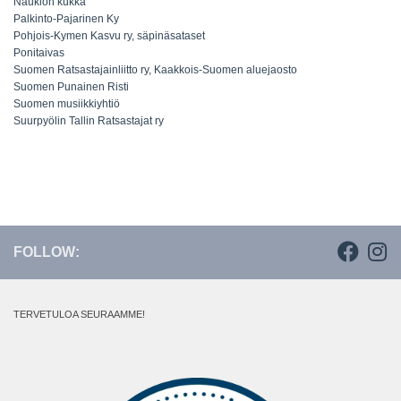
Naukion kukka
Palkinto-Pajarinen Ky
Pohjois-Kymen Kasvu ry, säpinäsataset
Ponitaivas
Suomen Ratsastajainliitto ry, Kaakkois-Suomen aluejaosto
Suomen Punainen Risti
Suomen musiikkiyhtiö
Suurpyölin Tallin Ratsastajat ry
FOLLOW:
TERVETULOA SEURAAMME!