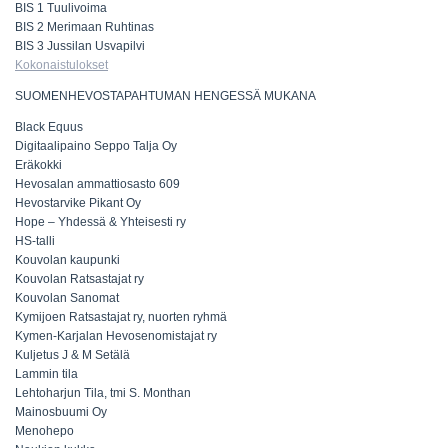
BIS 1 Tuulivoima
BIS 2 Merimaan Ruhtinas
BIS 3 Jussilan Usvapilvi
Kokonaistulokset
SUOMENHEVOSTAPAHTUMAN HENGESSÄ MUKANA
Black Equus
Digitaalipaino Seppo Talja Oy
Eräkokki
Hevosalan ammattiosasto 609
Hevostarvike Pikant Oy
Hope – Yhdessä & Yhteisesti ry
HS-talli
Kouvolan kaupunki
Kouvolan Ratsastajat ry
Kouvolan Sanomat
Kymijoen Ratsastajat ry, nuorten ryhmä
Kymen-Karjalan Hevosenomistajat ry
Kuljetus J & M Setälä
Lammin tila
Lehtoharjun Tila, tmi S. Monthan
Mainosbuumi Oy
Menohepo