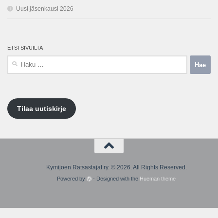
Uusi jäsenkausi 2026
ETSI SIVUILTA
Haku:
Tilaa uutiskirje
Kymijoen Ratsastajat ry. © 2026. All Rights Reserved.
Powered by
- Designed with the
Hueman theme