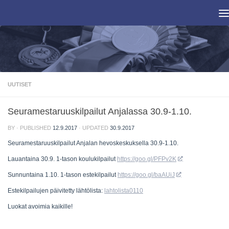
Skip to content
UUTISET
Seuramestaruuskilpailut Anjalassa 30.9-1.10.
BY
· PUBLISHED
12.9.2017
· UPDATED
30.9.2017
Seuramestaruuskilpailut Anjalan hevoskeskuksella 30.9-1.10.
Lauantaina 30.9. 1-tason koulukilpailut
https://goo.gl/PFPv2K
Sunnuntaina 1.10. 1-tason estekilpailut
https://goo.gl/baAUiJ
Estekilpailujen päivitetty lähtölista:
lahtolista0110
Luokat avoimia kaikille!