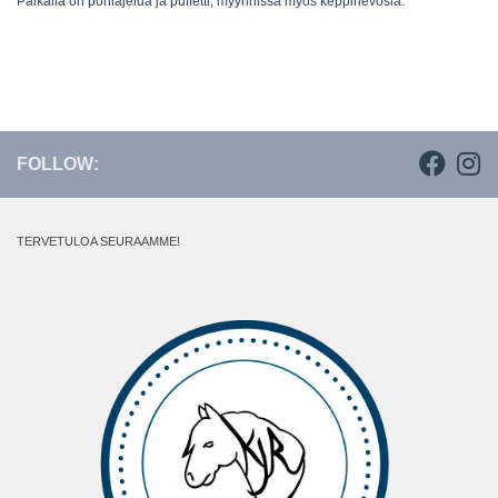
Paikalla on poniajelua ja puffetti, myynnissä myös keppihevosia.
FOLLOW:
TERVETULOA SEURAAMME!