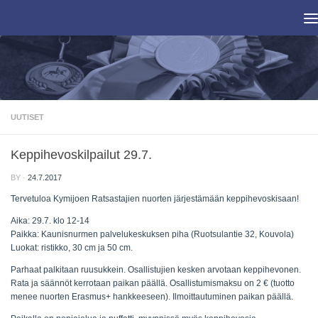
Skip to content
UUTISET
Keppihevoskilpailut 29.7.
BY
·
24.7.2017
Tervetuloa Kymijoen Ratsastajien nuorten järjestämään keppihevoskisaan!
Aika: 29.7. klo 12-14
Paikka: Kaunisnurmen palvelukeskuksen piha (Ruotsulantie 32, Kouvola)
Luokat: ristikko, 30 cm ja 50 cm.
Parhaat palkitaan ruusukkein. Osallistujien kesken arvotaan keppihevonen.
Rata ja säännöt kerrotaan paikan päällä. Osallistumismaksu on 2 € (tuotto
menee nuorten Erasmus+ hankkeeseen). Ilmoittautuminen paikan päällä.