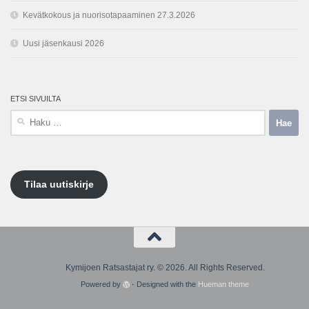
Kevätkokous ja nuorisotapaaminen 27.3.2026
Uusi jäsenkausi 2026
ETSI SIVUILTA
Haku:
Tilaa uutiskirje
Kymijoen Ratsastajat ry. © 2026. All Rights Reserved.
Powered by
- Designed with the
Hueman theme