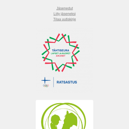
Jäsenedut
Liity jäseneksi
Tilaa uutiskirje