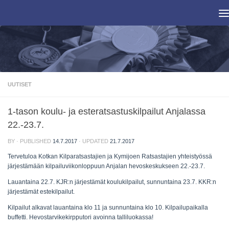
Skip to content
UUTISET
1-tason koulu- ja esteratsastuskilpailut Anjalassa
22.-23.7.
BY
· PUBLISHED
14.7.2017
· UPDATED
21.7.2017
Tervetuloa Kotkan Kilparatsastajien ja Kymijoen Ratsastajien yhteistyössä
järjestämään kilpailuviikonloppuun Anjalan hevoskeskukseen 22.-23.7.
Lauantaina 22.7. KJR:n järjestämät koulukilpailut, sunnuntaina 23.7. KKR:n
järjestämät estekilpailut.
Kilpailut alkavat lauantaina klo 11 ja sunnuntaina klo 10. Kilpailupaikalla
buffetti. Hevostarvikekirpputori avoinna talliluokassa!