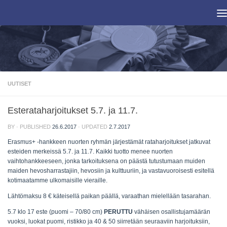
Skip to content
UUTISET
Esterataharjoitukset 5.7. ja 11.7.
BY
· PUBLISHED
26.6.2017
· UPDATED
2.7.2017
Erasmus+ -hankkeen nuorten ryhmän järjestämät rataharjoitukset jatkuvat
esteiden merkeissä 5.7. ja 11.7. Kaikki tuotto menee nuorten
vaihtohankkeeseen, jonka tarkoituksena on päästä tutustumaan muiden
maiden hevosharrastajiin, hevosiin ja kulttuuriin, ja vastavuoroisesti esitellä
kotimaatamme ulkomaisille vieraille.
Lähtömaksu 8 € käteisellä paikan päällä, varaathan mielellään tasarahan.
5.7 klo 17 este (puomi – 70/80 cm)
PERUTTU
vähäisen osallistujamäärän
vuoksi, luokat puomi, ristikko ja 40 & 50 siirretään seuraaviin harjoituksiin,