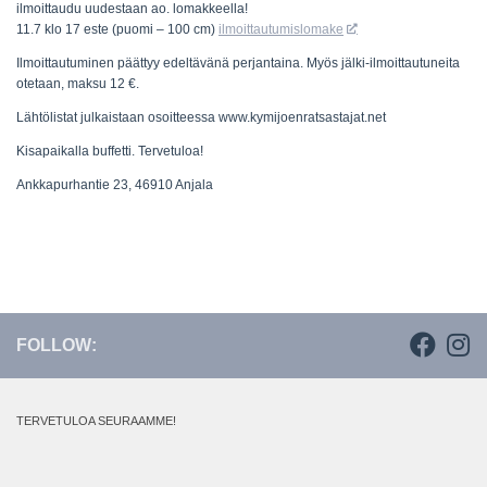
ilmoittaudu uudestaan ao. lomakkeella!
11.7 klo 17 este (puomi – 100 cm)
ilmoittautumislomake
Ilmoittautuminen päättyy edeltävänä perjantaina. Myös jälki-ilmoittautuneita
otetaan, maksu 12 €.
Lähtölistat julkaistaan osoitteessa www.kymijoenratsastajat.net
Kisapaikalla buffetti. Tervetuloa!
Ankkapurhantie 23, 46910 Anjala
FOLLOW:
TERVETULOA SEURAAMME!