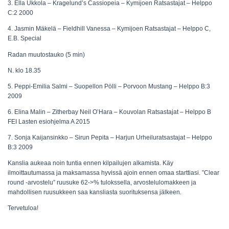
3. Ella Ukkola – Kragelund’s Cassiopeia – Kymijoen Ratsastajat – Helppo
C:2 2000
4. Jasmin Mäkelä – Fieldhill Vanessa – Kymijoen Ratsastajat – Helppo C,
E.B. Special
Radan muutostauko (5 min)
N. klo 18.35
5. Peppi-Emilia Salmi – Suopellon Pölli – Porvoon Mustang – Helppo B:3
2009
6. Elina Malin – Zitherbay Neil O’Hara – Kouvolan Ratsastajat – Helppo B
FEI Lasten esiohjelma A 2015
7. Sonja Kaijansinkko – Sirun Pepita – Harjun Urheiluratsastajat – Helppo
B:3 2009
Kanslia aukeaa noin tuntia ennen kilpailujen alkamista. Käy
ilmoittautumassa ja maksamassa hyvissä ajoin ennen omaa starttiasi. ”Clear
round -arvostelu” ruusuke 62->% tulokssella, arvostelulomakkeen ja
mahdollisen ruusukkeen saa kansliasta suorituksensa jälkeen.
Tervetuloa!