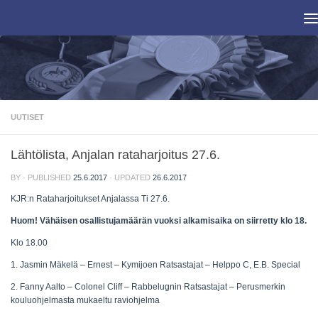
Skip to content
UUTISET
Lähtölista, Anjalan rataharjoitus 27.6.
BY
· PUBLISHED
25.6.2017
· UPDATED
26.6.2017
KJR:n Rataharjoitukset Anjalassa Ti 27.6.
Huom! Vähäisen osallistujamäärän vuoksi alkamisaika on siirretty klo 18.
Klo 18.00
1. Jasmin Mäkelä – Ernest – Kymijoen Ratsastajat – Helppo C, E.B. Special
2. Fanny Aalto – Colonel Cliff – Rabbelugnin Ratsastajat – Perusmerkin
kouluohjelmasta mukaeltu raviohjelma