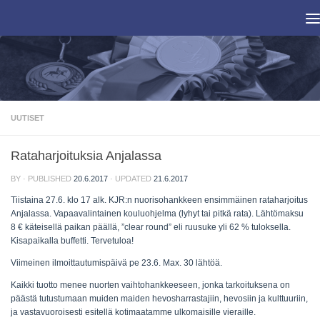
Skip to content
UUTISET
Rataharjoituksia Anjalassa
BY
· PUBLISHED
20.6.2017
· UPDATED
21.6.2017
Tiistaina 27.6. klo 17 alk. KJR:n nuorisohankkeen ensimmäinen rataharjoitus
Anjalassa. Vapaavalintainen kouluohjelma (lyhyt tai pitkä rata). Lähtömaksu
8 € käteisellä paikan päällä, ”clear round” eli ruusuke yli 62 % tuloksella.
Kisapaikalla buffetti. Tervetuloa!
Viimeinen ilmoittautumispäivä pe 23.6. Max. 30 lähtöä.
Kaikki tuotto menee nuorten vaihtohankkeeseen, jonka tarkoituksena on
päästä tutustumaan muiden maiden hevosharrastajiin, hevosiin ja kulttuuriin,
ja vastavuoroisesti esitellä kotimaatamme ulkomaisille vieraille.