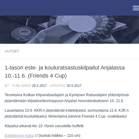
Skip to content
UUTISET
1-tason este- ja kouluratsastuskilpailut Anjalassa
10.-11.6. (Friends 4 Cup)
BY
· PUBLISHED
29.5.2017
· UPDATED
30.5.2017
Tervetuloa Kotkan Kilparatsastajien ja Kymijoen Ratsastajien yhteistyössä
järjestämään kilpailuviikonloppuun Anjalan hevoskeskukseen 10.-11.6.
Lauantaina 10.6. KKR:n järjestämät estekilpailut, sunnuntaina 11.6. KJR:n
järjestämät koulukilpailut. Molempina päivinä Friends 4 Cup -osakilpailu!
Kilpailut alkavat klo 10. Hyvin varustettu buffetti.
Estekisojen kutsu
(luokat ristikko – 110 cm)