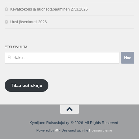
Kevätkokous ja nuorisotapaaminen 27.3.2026
Uusi jäsenkausi 2026
ETSI SIVUILTA
Haku:
Tilaa uutiskirje
Kymijoen Ratsastajat ry. © 2026. All Rights Reserved.
Powered by
- Designed with the
Hueman theme