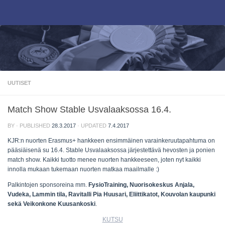
Skip to content
UUTISET
Match Show Stable Usvalaaksossa 16.4.
BY
· PUBLISHED
28.3.2017
· UPDATED
7.4.2017
KJR:n nuorten Erasmus+ hankkeen ensimmäinen varainkeruutapahtuma on
pääsiäisenä su 16.4. Stable Usvalaaksossa järjestettävä hevosten ja ponien
match show. Kaikki tuotto menee nuorten hankkeeseen, joten nyt kaikki
innolla mukaan tukemaan nuorten matkaa maailmalle :)
Palkintojen sponsoreina mm.
FysioTraining, Nuorisokeskus
Anjala,
Vudeka, Lammin tila, Ravitalli Pia Huusari, Eliittikatot, Kouvolan kaupunki
sekä Veikonkone Kuusankoski
.
KUTSU