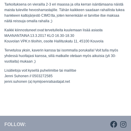
Tarkoituksena on vierailla 2-3 eri maassa ja olla kerran isäntämaana näistä
maista tuleville hevosharrastajille. Tähän kaikkeen saadaan rahallista tukea
hankkeen kattojärjestö CIMO:lta, joten kenenkään ei tarvitse itse maksaa
näitä reissuja omalla rahalla ;)
Kaikki kiinnostuneet ovat tervetulleita kuulemaan lisää asiasta
MAANANTAINA 13.3.2017 KLO 16.30-18.30
Kouvolan VPK:n tiloihin, osoite Hallituskatu 11, 45100 Kouvola
Tervetuloa yksin, kaverin kanssa tai isommalla porukalla! Voit tulla myös
yhdessä huoltajasi kanssa, sillä matkalle otetaan myös aikuisia (yli 30-
vuotiaita) mukaan ;)
Lisätietoja voit kysellä puhelimitse tai mailitse
Jenni Suhonen // 0503272585
jenni.suhonen (a) kymijoenratsastajat.net
FOLLOW: