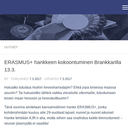
Skip to content
UUTISET
ERASMUS+ hankkeen kokoontuminen Brankkarilla
13.3.
BY
· PUBLISHED
7.3.2017
· UPDATED
7.3.2017
Haluatko tutustua muihin hevosharrastajiin? Ehkä jopa toisessa maassa
asuviin? Tai haluaisitko lähteä vaikka vierailulle ulkomaille, tutustumaan
toisen maan hevosiin ja hevoskulttuuriin?
Tänä vuonna aloitetaan kansainvälinen hanke ERASMUS+, jonka
kohderyhmään kuuluu alle 29-vuotiaat lapset, nuoret ja nuoret aikuiset.
Hanke tehdään KJR:n alla, mutta siihen saa osallistua kaikki kiinnostuneet –
seuran jäsenyyttä ei vaadita!