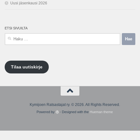
Uusi jäsenkausi 2026
ETSI SIVUILTA
Haku:
Tilaa uutiskirje
Kymijoen Ratsastajat ry. © 2026. All Rights Reserved.
Powered by
- Designed with the
Hueman theme