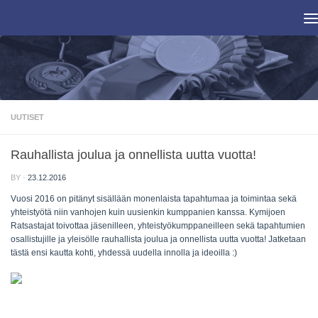
Skip to content
UUTISET
Rauhallista joulua ja onnellista uutta vuotta!
BY
·
23.12.2016
Vuosi 2016 on pitänyt sisällään monenlaista tapahtumaa ja toimintaa sekä
yhteistyötä niin vanhojen kuin uusienkin kumppanien kanssa. Kymijoen
Ratsastajat toivottaa jäsenilleen, yhteistyökumppaneilleen sekä tapahtumien
osallistujille ja yleisölle rauhallista joulua ja onnellista uutta vuotta! Jatketaan
tästä ensi kautta kohti, yhdessä uudella innolla ja ideoilla
:)