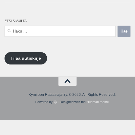
ETSI SIVUILTA
Haku:
Tilaa uutiskirje
Kymijoen Ratsastajat ry. © 2026. All Rights Reserved.
Powered by
- Designed with the
Hueman theme