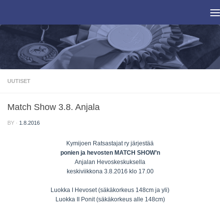
Skip to content
UUTISET
Match Show 3.8. Anjala
BY
·
1.8.2016
Kymijoen Ratsastajat ry järjestää
ponien ja hevosten MATCH SHOW’n
Anjalan Hevoskeskuksella
keskiviikkona 3.8.2016 klo 17.00
Luokka I Hevoset (säkäkorkeus 148cm ja yli)
Luokka II Ponit (säkäkorkeus alle 148cm)