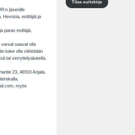
Tilaa uutiskirje
:n jäsenille
Hevosia, esittäjiä ja
ja paras esittäjä,
t varsat saavat olla
än tulee olla vähintään
 tai verryttelyalueella.
hantie 23, 46910 Anjala.
a/rekalla.
mail.com, myös