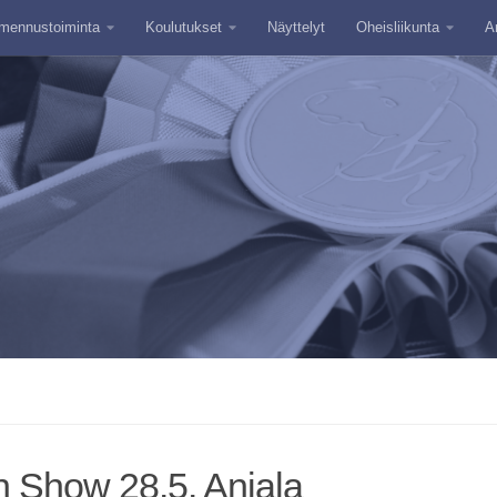
mennustoiminta
Koulutukset
Näyttelyt
Oheisliikunta
A
 Show 28.5. Anjala