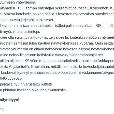
tautumisen yhteydessä.
umismaksu 15€, saman omistajan seuraavat hevoset 10€/hevonen. KJR
 Maksu käteisellä paikan päällä. Hevosten rokottamista suositellaan. 
le vakuutettu järjestäjän toimesta.
hevonen palkitaan ruusukkeella, lisäksi palkitaan valitaan BIS I, II, III 
ti myös muita palkintoja.
ulee olla suitsittuina koko näyttelyalueella, kuitenkin v.2015 syntynee
vosten esittäjien tulee käyttää näyttelykehässä kypärää. Oriin esittäj
 Näyttelynumeron on oltava näkyvissä hevosen ollessa näyttelykehässä
 tulee näkyville seuran kotisivuille www.kymijoenratsastajat.net
paikka sijaitsee KSAO:n maatalousoppilaitoksella, osoite on Ankkapur
eita Anjalantieltä. Ilmoitathan, mikäli tulet paikalle hevoskuljetusautoll
ä koskevat kyselyt ensisijaisesti sähköpostitse mirva.kinnunen1@g
 040-5857076.
paikalla hyvin varusteltu puffetti.
jä pidättää itsellään oikeuden muutoksiin.
näyttelyyn!
nä