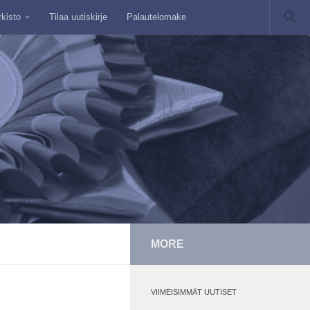
rkisto
Tilaa uutiskirje
Palautelomake
MORE
VIIMEISIMMÄT UUTISET