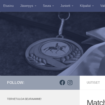
Etusivu
Jäsenyys
Seura
Juniorit
Kilpailut
Val
Skip to content
FOLLOW:
UUTISET
TERVETULOA SEURAAMME!
Match