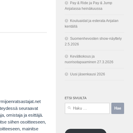
Pay & Ride ja Pay & Jump
Anjalassa heinäkuussa
Kouluaidat ja esterata Anjalan
kentällä
Suomenhevosten show-näyttely
2.5.2026
Kevätkokous ja
nuorisotapaaminen 27.3.2026
Uusi jäsenkausi 2026
ETSI SIVUILTA
mijoenratsastajat.net
Haku:
yhteydessä seuraavat
, omistaja ja esittäjä.
titse siihen osoitteeseen,
soitteeseen, mainitse