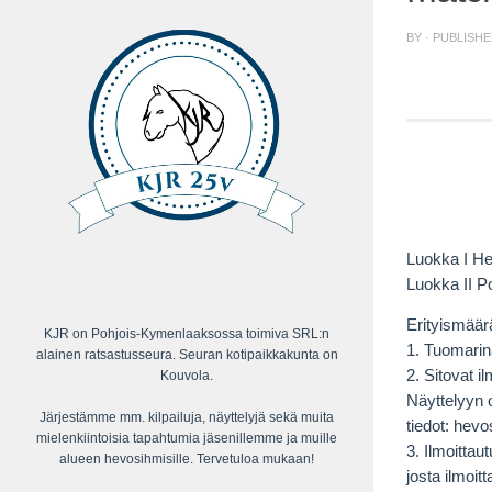
BY
· PUBLISH
Luokka I He
Luokka II P
Erityismäär
KJR on Pohjois-Kymenlaaksossa toimiva SRL:n
1. Tuomarin
alainen ratsastusseura. Seuran kotipaikkakunta on
2. Sitovat 
Kouvola.
Näyttelyyn 
Järjestämme mm. kilpailuja, näyttelyjä sekä muita
tiedot: hevo
mielenkiintoisia tapahtumia jäsenillemme ja muille
3. Ilmoittau
alueen hevosihmisille. Tervetuloa mukaan!
josta ilmoit