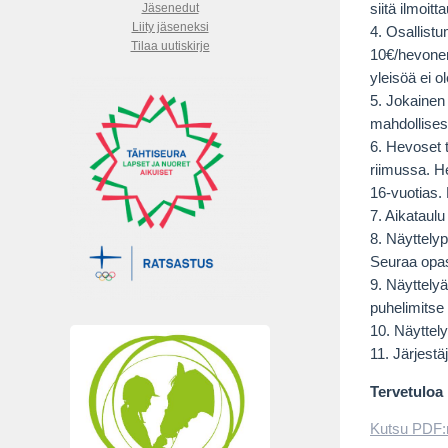
Jäsenedut
siitä ilmoit
Liity jäseneksi
4. Osallist
Tilaa uutiskirje
10€/hevonen.
yleisöä ei o
5. Jokainen 
mahdollises
6. Hevoset t
riimussa. He
16-vuotias.
7. Aikataulu
8. Näyttely
Seuraa opast
9. Näyttely
puhelimitse
10. Näyttely
11. Järjestä
Tervetuloa 
Kutsu PDF: