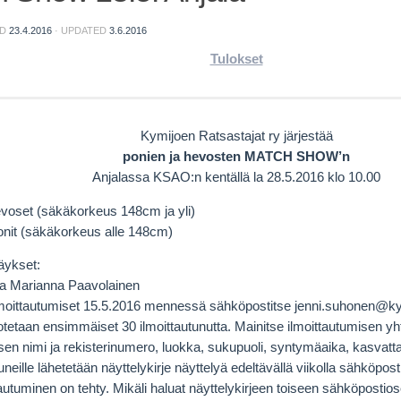
ED
23.4.2016
· UPDATED
3.6.2016
Tulokset
Kymijoen Ratsastajat ry järjestää
ponien ja hevosten MATCH SHOW’n
Anjalassa KSAO:n kentällä la 28.5.2016 klo 10.00
voset (säkäkorkeus 148cm ja yli)
onit (säkäkorkeus alle 148cm)
äykset:
a Marianna Paavolainen
ilmoittautumiset 15.5.2016 mennessä sähköpostitse jenni.suhonen@ky
otetaan ensimmäiset 30 ilmoittautunutta. Mainitse ilmoittautumisen 
sen nimi ja rekisterinumero, luokka, sukupuoli, syntymäaika, kasvattaja
tuneille lähetetään näyttelykirje näyttelyä edeltävällä viikolla sähköpos
tautuminen on tehty. Mikäli haluat näyttelykirjeen toiseen sähköpostio