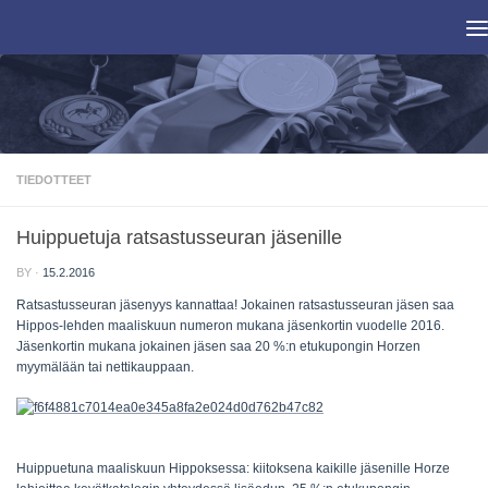
Skip to content
TIEDOTTEET
Huippuetuja ratsastusseuran jäsenille
BY
·
15.2.2016
Ratsastusseuran jäsenyys kannattaa! Jokainen ratsastusseuran jäsen saa
Hippos-lehden maaliskuun numeron mukana jäsenkortin vuodelle 2016.
Jäsenkortin mukana jokainen jäsen saa
20 %
:n etukupongin Horzen
myymälään tai nettikauppaan.
Huippuetuna maaliskuun Hippoksessa:
kiitoksena kaikille jäsenille Horze