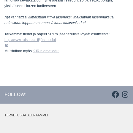
lahjoittaa kevätkatalogin yhteydessä lisäedun,
25 %:
n etukupongin,
yksittäiseen Horzen tuotteeseen.
Nyt kannattaa viimeistään liittyä jäseneksi. Maksathan jäsenmaksusi
helmikuun loppuun mennessä lunastaaksesi edut!
Tarkemmat tiedot ja ohjeet SRL:n jäseneduista löydät osoitteesta:
http://www.ratsastus.fi/jäsenedut
Muistathan myös
KJR:n omat edut
!
FOLLOW:
TERVETULOA SEURAAMME!