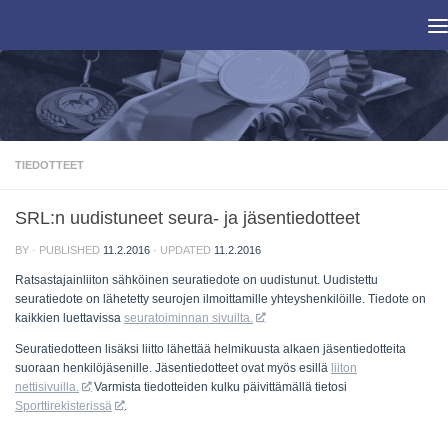
Skip to content
TIEDOTTEET
SRL:n uudistuneet seura- ja jäsentiedotteet
BY
· PUBLISHED
11.2.2016
· UPDATED
11.2.2016
Ratsastajainliiton sähköinen seuratiedote on uudistunut. Uudistettu
seuratiedote on lähetetty seurojen ilmoittamille yhteyshenkilöille. Tiedote on
kaikkien luettavissa
seuratoiminnan sivuilta.
Seuratiedotteen lisäksi liitto lähettää helmikuusta alkaen jäsentiedotteita
suoraan henkilöjäsenille. Jäsentiedotteet ovat myös esillä
liiton
nettisivuilla.
Varmista tiedotteiden kulku päivittämällä tietosi
Sporttirekisterissä
.