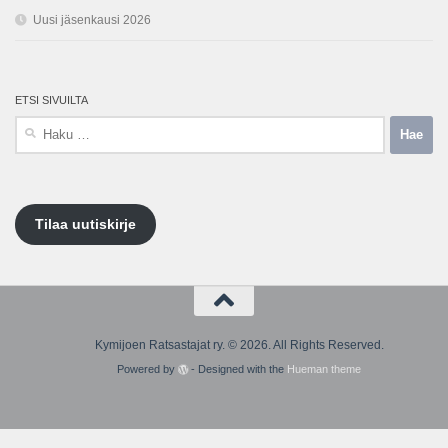
Uusi jäsenkausi 2026
ETSI SIVUILTA
Haku:
Tilaa uutiskirje
Kymijoen Ratsastajat ry. © 2026. All Rights Reserved.
Powered by
- Designed with the
Hueman theme