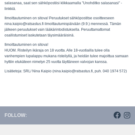
salasanaa, saat sen sähköpostiisi klikkaamalla ”Unohditko salasanasi” -
linkkiä.
Ilmoittautuminen on sitova! Peruutukset sähköpostitse osoitteeseen
nina.kaipio@ratsastus.fi ilmoittautumispäivään (9.9.) mennessä. Tämän
jälkeen peruutukset vain lääkärintodistuksella. Peruuttamattomat
osallistumiset laskutetaan täysimääräisinä.
Ilmoittautuminen on sitova!
HUOM.
Risteilyn ikäraja on 18 vuotta. Alle 18-vuotiailla tulee olla
vanhempien lupalappu mukana risteilyllä, ja heidän tulee majoittua samaan
hyttiin etukäteen nimetyn 25 vuotta täyttäneen valvojan kanssa.
Lisätietoja: SRL/ Nina Kaipio (nina.kaipio@ratsastus.fi, puh. 040 1974 572)
FOLLOW: