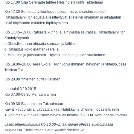
Klo 17.00 Silja Serenade lähtee Helsingistä kohti Tukholmaa
Klo 17.30 Seminaariviikonloppu alkaa – tervetuliaistoivotukset!
Ratsastajainliiton edustajat esittäytyvät. Risteilyn ohjelman ja aikataulun
sekä käytännön asioiden läpikäyminen.
Klo 17.45–19.00 Ratsasta kunnolla ja hyvässä seurassa, Ratsastajainliiton
Kuntotyöryhmä
o Oheisliikunnan ohjaajia seuraan ja tallille
o Ratsastus koko elämänkaarella
o Minä, me ja jaksaminen – hyvän ilmapiirin ja ilon vaaliminen
Klo 19.00–20.00
Teea Ekola:
Hyvinvoiva ihminen, hevonen ja yhteisö, case
Toiskan Talli
Klo 20.00 Yhteinen buffet-illallinen
Lauantai 3.10.2015
Klo 07.00-09.30 Meriaamiainen
Klo 09.30 Saapuminen Tukholmaan.
Käynti kaupungilla, vapaata aikaa. Halukkaille yhteinen, opastettu retki
Tukholman kuninkaalliseen hevos- eli hovitalliin – H.M. Konungens hovstall.
Jäsensihteerikoulutus klo 10.00–17.00 laivan ollessa Tukholmassa
satamassa. Tilaisuus on avoin kaikille halukkaille.