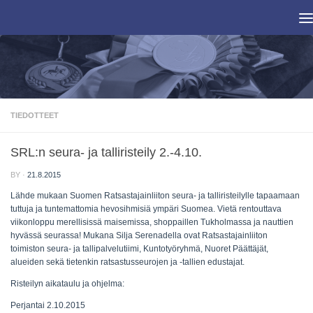
Skip to content
TIEDOTTEET
SRL:n seura- ja talliristeily 2.-4.10.
BY
·
21.8.2015
Lähde mukaan Suomen Ratsastajainliiton seura- ja talliristeilylle tapaamaan
tuttuja ja tuntemattomia hevosihmisiä ympäri Suomea. Vietä rentouttava
viikonloppu merellisissä maisemissa, shoppaillen Tukholmassa ja nauttien
hyvässä seurassa! Mukana Silja Serenadella ovat Ratsastajainliiton
toimiston seura- ja tallipalvelutiimi, Kuntotyöryhmä, Nuoret Päättäjät,
alueiden sekä tietenkin ratsastusseurojen ja -tallien edustajat.
Risteilyn aikataulu ja ohjelma:
Perjantai 2.10.2015