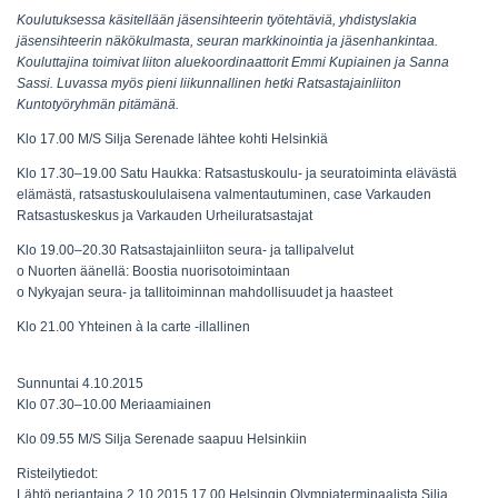
Koulutuksessa käsitellään jäsensihteerin työtehtäviä, yhdistyslakia
jäsensihteerin näkökulmasta, seuran markkinointia ja jäsenhankintaa.
Kouluttajina toimivat liiton aluekoordinaattorit Emmi Kupiainen ja Sanna
Sassi. Luvassa myös pieni liikunnallinen hetki Ratsastajainliiton
Kuntotyöryhmän pitämänä.
Klo 17.00 M/S Silja Serenade lähtee kohti Helsinkiä
Klo 17.30–19.00
Satu Haukka:
Ratsastuskoulu- ja seuratoiminta elävästä
elämästä, ratsastuskoululaisena valmentautuminen, case Varkauden
Ratsastuskeskus ja Varkauden Urheiluratsastajat
Klo 19.00–20.30 Ratsastajainliiton seura- ja tallipalvelut
o Nuorten äänellä: Boostia nuorisotoimintaan
o Nykyajan seura- ja tallitoiminnan mahdollisuudet ja haasteet
Klo 21.00 Yhteinen à la carte -illallinen
Sunnuntai 4.10.2015
Klo 07.30–10.00 Meriaamiainen
Klo 09.55 M/S Silja Serenade saapuu Helsinkiin
Risteilytiedot:
Lähtö perjantaina 2.10.2015 17.00 Helsingin Olympiaterminaalista Silja