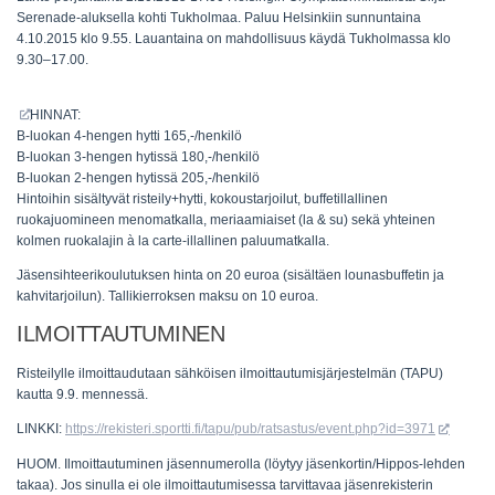
Serenade-aluksella kohti Tukholmaa. Paluu Helsinkiin sunnuntaina
4.10.2015 klo 9.55. Lauantaina on mahdollisuus käydä Tukholmassa klo
9.30–17.00.
HINNAT:
B-luokan 4-hengen hytti 165,-/henkilö
B-luokan 3-hengen hytissä 180,-/henkilö
B-luokan 2-hengen hytissä 205,-/henkilö
Hintoihin sisältyvät risteily+hytti, kokoustarjoilut, buffetillallinen
ruokajuomineen menomatkalla, meriaamiaiset (la & su) sekä yhteinen
kolmen ruokalajin à la carte-illallinen paluumatkalla.
Jäsensihteerikoulutuksen hinta on 20 euroa (sisältäen lounasbuffetin ja
kahvitarjoilun). Tallikierroksen maksu on 10 euroa.
ILMOITTAUTUMINEN
Risteilylle ilmoittaudutaan sähköisen ilmoittautumisjärjestelmän (TAPU)
kautta
9.9.
mennessä.
LINKKI:
https://rekisteri.sportti.fi/tapu/pub/ratsastus/event.php?id=3971
HUOM. Ilmoittautuminen jäsennumerolla (löytyy jäsenkortin/Hippos-lehden
takaa). Jos sinulla ei ole ilmoittautumisessa tarvittavaa jäsenrekisterin