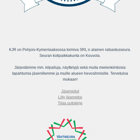
KJR on Pohjois-Kymenlaaksossa toimiva SRL:n alainen ratsastusseura.
Seuran kotipaikkakunta on Kouvola.
Järjestämme mm. kilpailuja, näyttelyjä sekä muita mielenkiintoisia
tapahtumia jäsenillemme ja muille alueen hevosihmisille. Tervetuloa
mukaan!
Jäsenedut
Liity jäseneksi
Tilaa uutiskirje