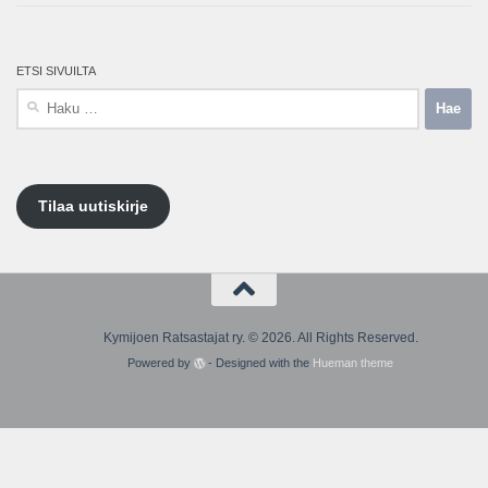
ETSI SIVUILTA
Haku:
Tilaa uutiskirje
Kymijoen Ratsastajat ry. © 2026. All Rights Reserved.
Powered by
- Designed with the
Hueman theme