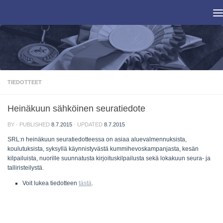
Skip to content
TIEDOTTEET
Heinäkuun sähköinen seuratiedote
BY
· PUBLISHED
8.7.2015
· UPDATED
8.7.2015
SRL:n heinäkuun seuratiedotteessa on asiaa aluevalmennuksista,
koulutuksista, syksyllä käynnistyvästä kummihevoskampanjasta, kesän
kilpailuista, nuorille suunnatusta kirjoituskilpailusta sekä lokakuun seura- ja
talliristeilystä.
Voit lukea tiedotteen
tästä
.