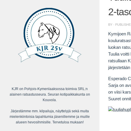
2-tas
BY
· PUBLISH
Kymijoen Rat
kouluratsast
luokan ratsu
Tuulia voitt
ratsullaan K
järjestetää
Esperado Cu
Sarja on avo
KJR on Pohjois-Kymenlaaksossa toimiva SRL:n
on viisi kars
alainen ratsastusseura. Seuran kotipaikkakunta on
Suuret onnit
Kouvola.
Järjestämme mm. kilpailuja, näyttelyjä sekä muita
mielenkiintoisia tapahtumia jäsenillemme ja muille
alueen hevosihmisille. Tervetuloa mukaan!