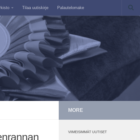
rkisto
Tilaa uutiskirje
Palautelomake
MORE
VIIMEISIMMÄT UUTISET
eenrannan