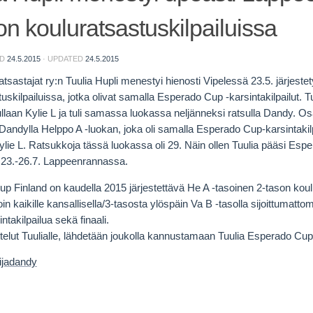
on kouluratsastuskilpailuissa
ED
24.5.2015
· UPDATED
24.5.2015
sastajat ry:n Tuulia Hupli menestyi hienosti Vipelessä 23.5. järjeste
uskilpailuissa, jotka olivat samalla Esperado Cup -karsintakilpailut. Tu
llaan Kylie L ja tuli samassa luokassa neljänneksi ratsulla Dandy. Osall
i Dandylla Helppo A -luokan, joka oli samalla Esperado Cup-karsintakilp
ylie L. Ratsukkoja tässä luokassa oli 29. Näin ollen Tuulia pääsi Esper
n 23.-26.7. Lappeenrannassa.
p Finland on kaudella 2015 järjestettävä He A -tasoinen 2-tason koulu
in kaikil
le kansallisella/3-tasosta ylöspäin Va B -tasolla sijoittumattom
intakilpailua sekä finaali.
telut Tuulialle, lähdetään joukolla kannustamaan Tuulia Esperado Cup -