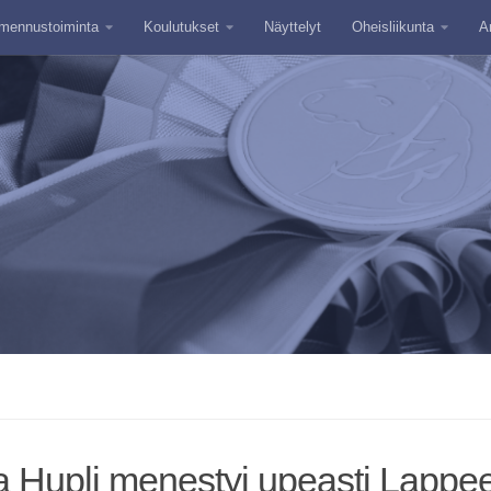
mennustoiminta
Koulutukset
Näyttelyt
Oheisliikunta
A
a Hupli menestyi upeasti Lapp