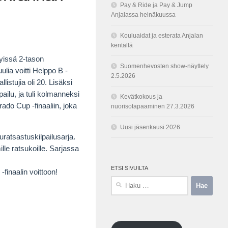
Pay & Ride ja Pay & Jump
Anjalassa heinäkuussa
Kouluaidat ja esterata Anjalan
kentällä
tyissä 2-tason
Suomenhevosten show-näyttely
ulia voitti Helppo B -
2.5.2026
istujia oli 20. Lisäksi
ailu, ja tuli kolmanneksi
Kevätkokous ja
ado Cup -finaaliin, joka
nuorisotapaaminen 27.3.2026
Uusi jäsenkausi 2026
ratsastuskilpailusarja.
ille ratsukoille. Sarjassa
ETSI SIVUILTA
finaalin voittoon!
Haku: