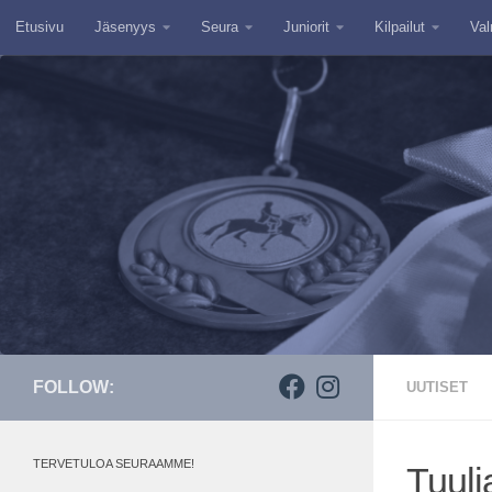
Etusivu
Jäsenyys
Seura
Juniorit
Kilpailut
Val
Skip to content
FOLLOW:
UUTISET
TERVETULOA SEURAAMME!
Tuuli