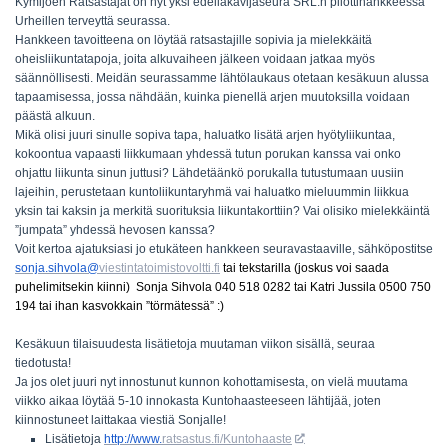
Kymijoen Ratsastajat on nyt yksi edelläkävijäseura SRL:n pilottihankkeessa
Urheillen terveyttä seurassa.
Hankkeen tavoitteena on löytää ratsastajille sopivia ja mielekkäitä
oheisliikuntatapoja, joita alkuvaiheen jälkeen voidaan jatkaa myös
säännöllisesti. Meidän seurassamme lähtölaukaus otetaan kesäkuun alussa
tapaamisessa, jossa nähdään, kuinka pienellä arjen muutoksilla voidaan
päästä alkuun.
Mikä olisi juuri sinulle sopiva tapa, haluatko lisätä arjen hyötyliikuntaa,
kokoontua vapaasti liikkumaan yhdessä tutun porukan kanssa vai onko
ohjattu liikunta sinun juttusi? Lähdetäänkö porukalla tutustumaan uusiin
lajeihin, perustetaan kuntoliikuntaryhmä vai haluatko mieluummin liikkua
yksin tai kaksin ja merkitä suorituksia liikuntakorttiin? Vai olisiko mielekkäintä
”jumpata” yhdessä hevosen kanssa?
Voit kertoa ajatuksiasi jo etukäteen hankkeen seuravastaaville,
sähköpostitse
sonja.sihvola@
viestintatoimistovoltti.fi
tai tekstarilla (joskus voi saada
puhelimitsekin kiinni) Sonja Sihvola 040 518 0282 tai Katri Jussila 0500 750
194
tai ihan kasvokkain ”törmätessä” :)
Kesäkuun tilaisuudesta lisätietoja muutaman viikon sisällä, seuraa
tiedotusta!
Ja jos olet juuri nyt innostunut kunnon kohottamisesta, on vielä muutama
viikko aikaa löytää 5-10 innokasta Kuntohaasteeseen lähtijää, joten
kiinnostuneet laittakaa viestiä Sonjalle!
Lisätietoja
http://www.
ratsastus.fi/Kuntohaaste