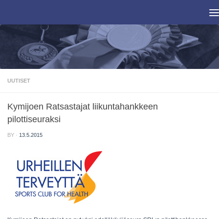
Skip to content
UUTISET
Kymijoen Ratsastajat liikuntahankkeen
pilottiseuraksi
BY
·
13.5.2015