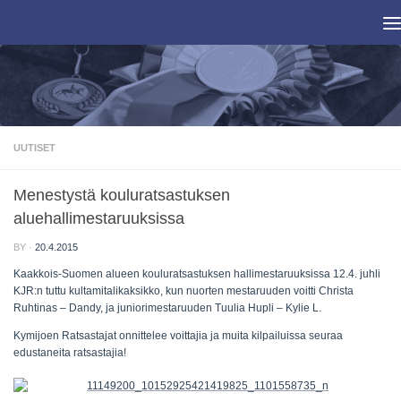
Skip to content
UUTISET
Menestystä kouluratsastuksen
aluehallimestaruuksissa
BY
·
20.4.2015
Kaakkois-Suomen alueen kouluratsastuksen hallimestaruuksissa 12.4. juhli
KJR:n tuttu kultamitalikaksikko, kun nuorten mestaruuden voitti Christa
Ruhtinas – Dandy, ja juniorimestaruuden Tuulia Hupli – Kylie L.
Kymijoen Ratsastajat onnittelee voittajia ja muita kilpailuissa seuraa
edustaneita ratsastajia!