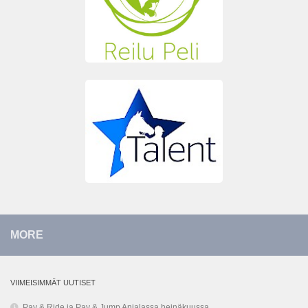
MORE
VIIMEISIMMÄT UUTISET
Pay & Ride ja Pay & Jump Anjalassa heinäkuussa