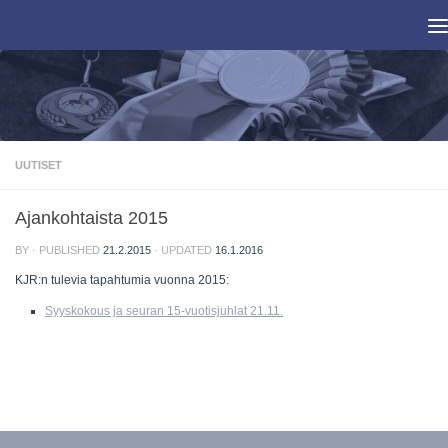
Skip to content
UUTISET
Ajankohtaista 2015
BY
· PUBLISHED
21.2.2015
· UPDATED
16.1.2016
KJR:n tulevia tapahtumia vuonna 2015:
Syyskokous ja seuran 15-vuotisjuhlat 21.11.