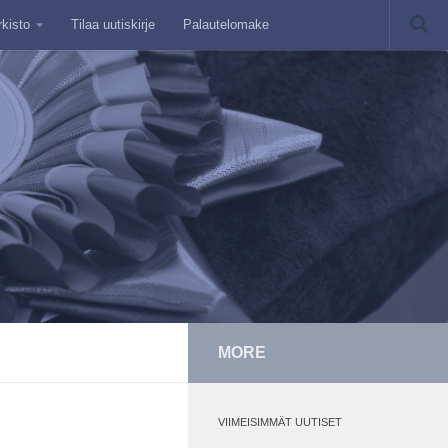
rkisto
Tilaa uutiskirje
Palautelomake
MORE
VIIMEISIMMÄT UUTISET