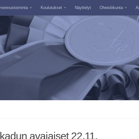
mennustoiminta
Koulutukset
Näyttelyt
Oheisliikunta
A
kadun avajaiset 22.11.