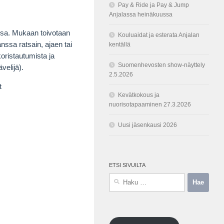
Pay & Ride ja Pay & Jump
Anjalassa heinäkuussa
ssa. Mukaan toivotaan
Kouluaidat ja esterata Anjalan
ssa ratsain, ajaen tai
kentällä
koristautumista ja
Suomenhevosten show-näyttely
velijä).
2.5.2026
t
Kevätkokous ja
nuorisotapaaminen 27.3.2026
Uusi jäsenkausi 2026
ETSI SIVUILTA
Haku: