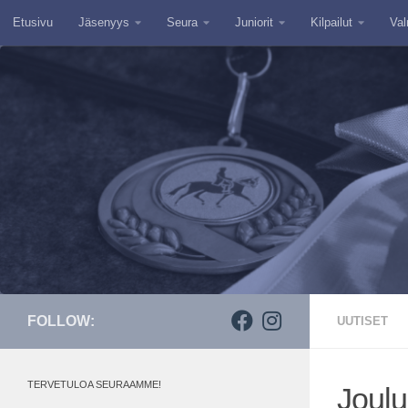
Etusivu
Jäsenyys
Seura
Juniorit
Kilpailut
Val
Skip to content
FOLLOW:
UUTISET
TERVETULOA SEURAAMME!
Joulu