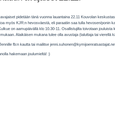
avajaiset pidetään tänä vuonna lauantaina 22.11 Kouvolan keskusta
toa myös KJR:n hevosväestä, eli paraatiin saa tulla hevosen/ponin kan
Kulkue on aamupäivällä klo 10.30-11. Osallistujilta toivotaan jouluista 
 mukaan. Alaikäisen mukana tulee olla avustaja (taluttaja tai vierellä kä
Jennille fb:n kautta tai mailitse jenni.suhonen@kymijoenratsastajat.ne
nnolla hakemaan joulumieltä! :)