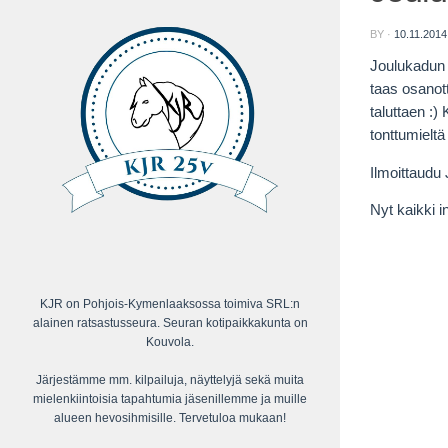
BY
·
10.11.2014
Joulukadun 
taas osanot
taluttaen :)
tonttumieltä
Ilmoittaudu 
Nyt kaikki i
KJR on Pohjois-Kymenlaaksossa toimiva SRL:n
alainen ratsastusseura. Seuran kotipaikkakunta on
Kouvola.
Järjestämme mm. kilpailuja, näyttelyjä sekä muita
mielenkiintoisia tapahtumia jäsenillemme ja muille
alueen hevosihmisille. Tervetuloa mukaan!