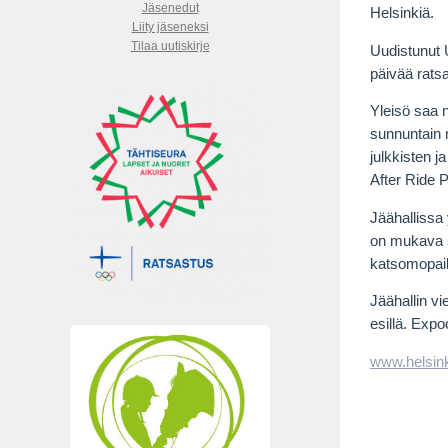
Jäsenedut
Helsinkiä.
Liity jäseneksi
Tilaa uutiskirje
Uudistunut 
päivää rats
Yleisö saa n
sunnuntain m
julkkisten j
After Ride P
Jäähallissa
on mukava s
katsomopaik
Jäähallin vi
esillä. Expo
www.helsink