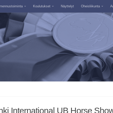
mennustoiminta
Koulutukset
Näyttelyt
Oheisliikunta
A
nki International UB Horse Sho