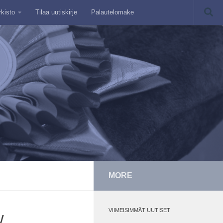
rkisto
Tilaa uutiskirje
Palautelomake
MORE
VIIMEISIMMÄT UUTISET
w