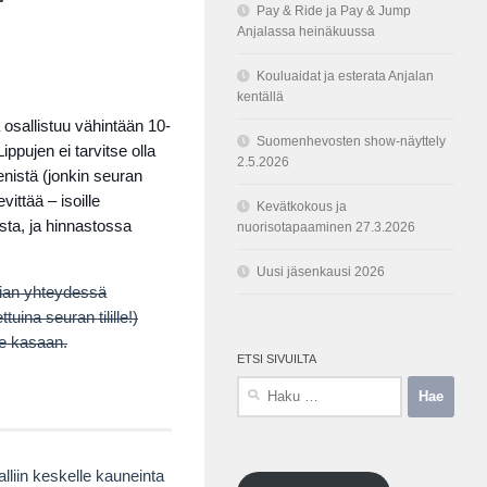
Pay & Ride ja Pay & Jump
Anjalassa heinäkuussa
Kouluaidat ja esterata Anjalan
kentällä
osallistuu vähintään 10-
Suomenhevosten show-näyttely
ippujen ei tarvitse olla
2.5.2026
nistä (jonkin seuran
ittää – isoille
Kevätkokous ja
sta, ja hinnastossa
nuorisotapaaminen 27.3.2026
Uusi jäsenkausi 2026
pian yhteydessä
uina seuran tilille!)
ue kasaan.
ETSI SIVUILTA
Haku:
lliin keskelle kauneinta