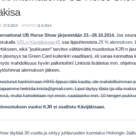
äkisa
ED
17.8.2014
· UPDATED
11.9.2014
ternational UB Horse Show järjestetään 23.–26.10.2014.
Jos seura 
porukalla
SRL:n Kävijäkisaan
, saa lippuhinnoista
25 % alennuksen.
L
ökseen, eikä ”joukkueen” tarvitse välttämättä muodostua KJR:n jäse
 jäsenyys tai Green Card kuitenkin vaaditaan), eli sanaa kannattaa lev
myös mahdollisuus hyviin palkintoihin! Linkistä lisätietoa mm. ohjelma
äytöshinnat alennuksen jälkeen.
innostunut hankkimaan HIHS-lippusi tätä kautta, ole mahdollisimman 
ajaamme heikkila.krista@gmail.com. Liput täytyy tilata (ja olla maksett
ssä, mutta kartoitetaan nyt ensin, saadaanko min. 10 hengen joukk
innostuksen vuoksi KJR ei osallistu Kävijäkisaan.
ow täyttää 30 vuotta ja siirtyy juhlavuoden kunniaksi Helsingin Jääha