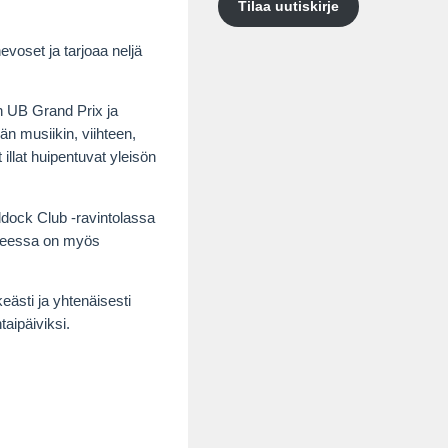
Tilaa uutiskirje
voset ja tarjoaa neljä
än UB Grand Prix ja
än musiikin, viihteen,
illat huipentuvat yleisön
ddock Club -ravintolassa
upeessa on myös
eästi ja yhtenäisesti
aipäiviksi.