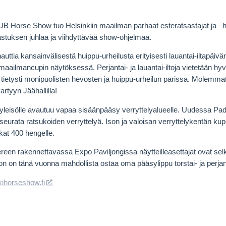
UB Horse Show tuo Helsinkiin maailman parhaat esteratsastajat ja –he
astuksen juhlaa ja viihdyttävää show-ohjelmaa.
auttia kansainvälisestä huippu-urheilusta erityisesti lauantai-iltapäiv
aailmancupin näytöksessä. Perjantai- ja lauantai-iltoja vietetään hyv
a tietysti monipuolisten hevosten ja huippu-urheilun parissa. Molemmat 
artyyn Jäähallilla!
 yleisölle avautuu vapaa sisäänpääsy verryttelyalueelle. Uudessa Pa
eurata ratsukoiden verryttelyä. Ison ja valoisan verryttelykentän k
at 400 hengelle.
ereen rakennettavassa Expo Paviljongissa näytteilleasettajat ovat selk
on on tänä vuonna mahdollista ostaa oma pääsylippu torstai- ja perjant
ihorseshow.fi