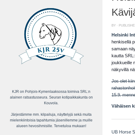
Kävij
BY
· PUBLISH
Helsinki In
henkisellä 
samaan näyt
kautta SRL:n
joukkueille 
näkyvillä n
Jos olet ki
rahastonhoit
KJR on Pohjois-Kymenlaaksossa toimiva SRL:n
15.9. menne
alainen ratsastusseura. Seuran kotipaikkakunta on
Kouvola.
Vähäisen ki
Järjestämme mm. kilpailuja, näyttelyjä sekä muita
mielenkiintoisia tapahtumia jäsenillemme ja muille
alueen hevosihmisille. Tervetuloa mukaan!
UB Horse Sh