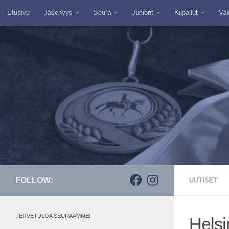
Etusivu
Jäsenyys
Seura
Juniorit
Kilpailut
Val
Skip to content
FOLLOW:
UUTISET
TERVETULOA SEURAAMME!
Helsi