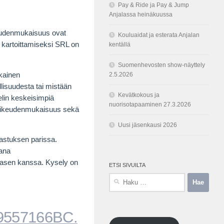
Pay & Ride ja Pay & Jump
Anjalassa heinäkuussa
keudenmukaisuus ovat
Kouluaidat ja esterata Anjalan
n kartoittamiseksi SRL on
kentällä
Suomenhevosten show-näyttely
ukainen
2.5.2026
llisuudesta tai mistään
Kevätkokous ja
elin keskeisimpiä
nuorisotapaaminen 27.3.2026
ja oikeudenmukaisuus sekä
Uusi jäsenkausi 2026
rastuksen parissa.
sana
kasen
kanssa. Kysely on
ETSI SIVUILTA
Haku:
9557166BC.