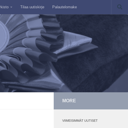
rkisto
Tilaa uutiskirje
Palautelomake
MORE
VIIMEISIMMÄT UUTISET