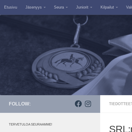
Etusivu
Jäsenyys
Seura
Juniorit
Kilpailut
Val
Skip to content
FOLLOW:
TIEDOTTEE
TERVETULOA SEURAAMME!
SRL:n