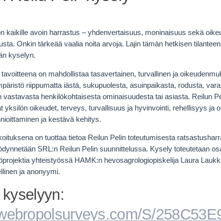
n kaikille avoin harrastus – yhdenvertaisuus, moninaisuus sekä oi
sta. Onkin tärkeää vaalia noita arvoja. Lajin tämän hetkisen tilantee
män kyselyn.
n tavoitteena on mahdollistaa tasavertainen, turvallinen ja oikeudenm
äristö riippumatta iästä, sukupuolesta, asuinpaikasta, rodusta, vara
vastavasta henkilökohtaisesta ominaisuudesta tai asiasta. Reilun P
 yksilön oikeudet, terveys, turvallisuus ja hyvinvointi, rehellisyys 
nioittaminen ja kestävä kehitys.
koituksena on tuottaa tietoa Reilun Pelin toteutumisesta ratsastushar
ödynnetään SRL:n Reilun Pelin suunnittelussa. Kysely toteutetaan o
öprojektia yhteistyössä HAMK:n hevosagrologiopiskelija
Laura Lauk
llinen ja anonyymi.
 kyselyyn:
webropolsurveys.com/S/258C53E