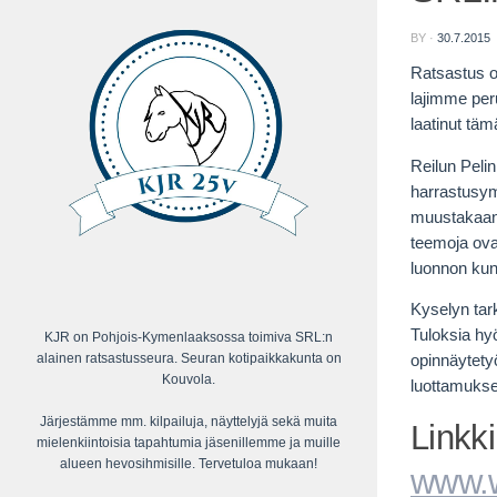
BY
·
30.7.2015
Ratsastus o
lajimme peru
laatinut tä
Reilun Peli
harrastusymp
muustakaan 
teemoja ovat
luonnon kun
Kyselyn tar
Tuloksia hy
KJR on Pohjois-Kymenlaaksossa toimiva SRL:n
alainen ratsastusseura. Seuran kotipaikkakunta on
opinnäytety
Kouvola.
luottamukse
Järjestämme mm. kilpailuja, näyttelyjä sekä muita
Linkki
mielenkiintoisia tapahtumia jäsenillemme ja muille
alueen hevosihmisille. Tervetuloa mukaan!
www.