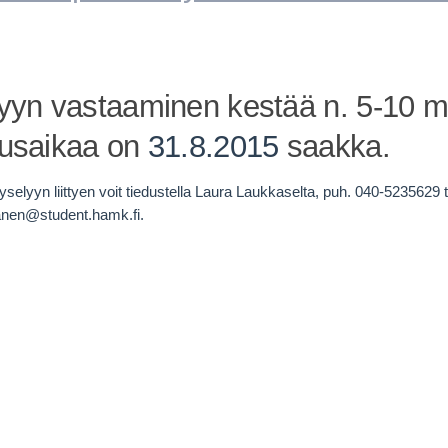
yyn vastaaminen kestää n. 5-10 mi
usaikaa on
31.8.2015
saakka.
kyselyyn liittyen voit tiedustella Laura Laukkaselta, puh. 040-5235629 t
anen@student.hamk.fi.