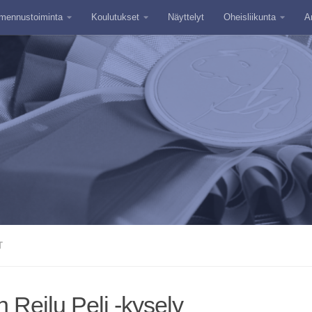
mennustoiminta
Koulutukset
Näyttelyt
Oheisliikunta
A
T
 Reilu Peli -kysely